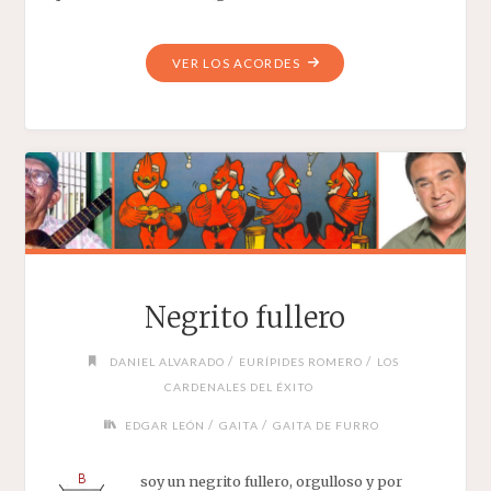
"TRIGUEÑA
VER LOS ACORDES
HERMOSA"
Negrito fullero
/
/
DANIEL ALVARADO
EURÍPIDES ROMERO
LOS
CARDENALES DEL ÉXITO
/
/
EDGAR LEÓN
GAITA
GAITA DE FURRO
soy un negrito fullero, orgulloso y por