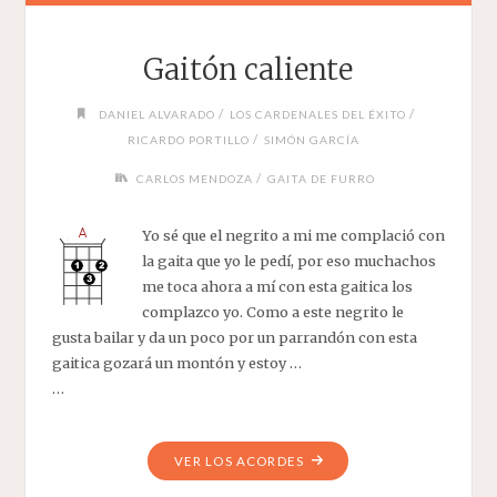
Gaitón caliente
/
/
DANIEL ALVARADO
LOS CARDENALES DEL ÉXITO
/
RICARDO PORTILLO
SIMÓN GARCÍA
/
CARLOS MENDOZA
GAITA DE FURRO
Yo sé que el negrito a mi me complació con
la gaita que yo le pedí, por eso muchachos
me toca ahora a mí con esta gaitica los
complazco yo. Como a este negrito le
gusta bailar y da un poco por un parrandón con esta
gaitica gozará un montón y estoy …
…
"GAITÓN
VER LOS ACORDES
CALIENTE"