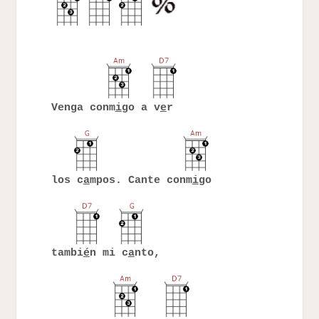
Venga conm
i
go a v
e
r
los c
a
mpos. Cante conm
i
go
tambi
é
n mi c
a
nto,