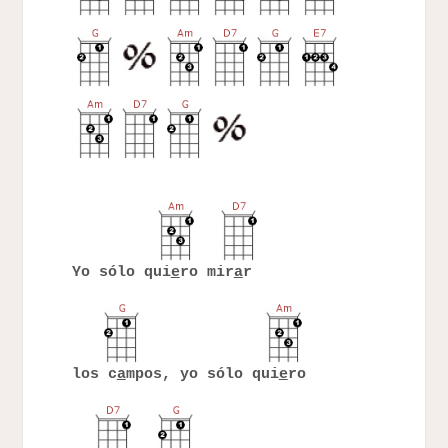
Yo sólo qui
e
ro mir
a
r
los c
a
mpos, yo sólo qui
e
ro