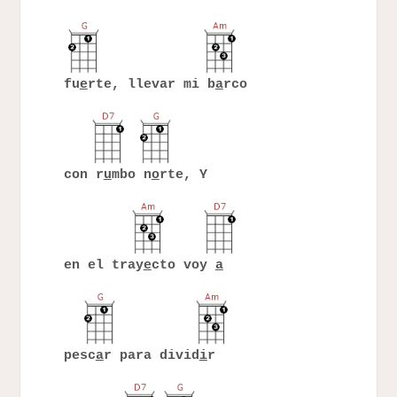
fu
e
rte, llevar mi b
a
rco
con r
u
mbo n
o
rte, Y
en el tray
e
cto voy
a
pesc
a
r para divid
i
r