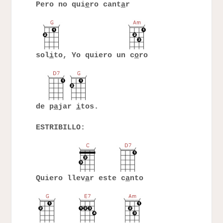
Pero no qui
e
ro cant
a
r
sol
i
to, Yo quiero un c
o
ro
de p
a
jar
i
tos.
ESTRIBILLO:
Quiero llev
a
r este c
a
nto