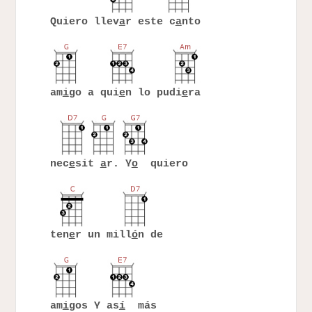
Quiero llev
a
r este c
a
nto
am
i
go a qui
e
n lo pudi
e
ra
nec
e
sit
a
r. Y
o
quiero
ten
e
r un mill
ó
n de
am
i
gos Y as
í
más