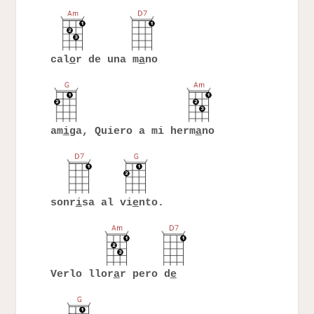
cal
o
r de una m
a
no
am
i
ga, Quiero a mi herm
a
no
sonr
i
sa al vi
e
nto.
Verlo llor
a
r pero d
e