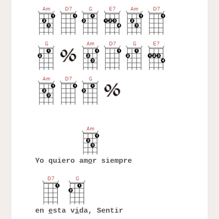
Yo quiero am
o
r siempre
en
e
sta v
i
da, Sentir