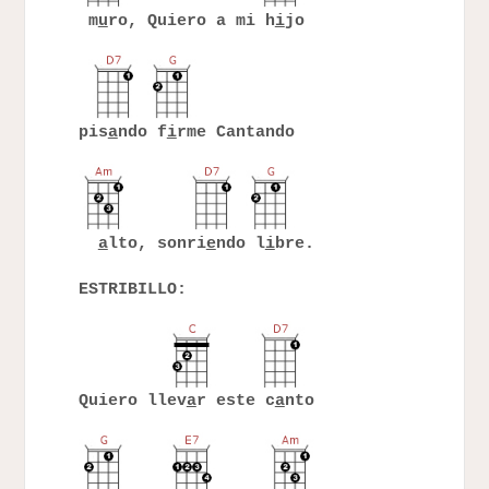
m
u
ro, Quiero a mi h
i
jo
pis
a
ndo f
i
rme Cantando
a
lto, sonri
e
ndo l
i
bre.
ESTRIBILLO:
Quiero llev
a
r este c
a
nto