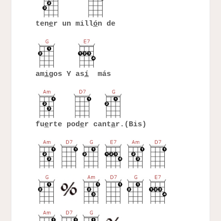
ten
e
r un mill
ó
n de
am
i
gos Y as
í
más
fu
e
rte pod
e
r cant
a
r.(Bis)