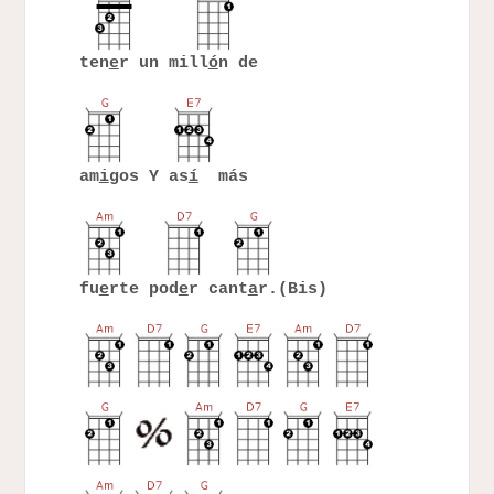
ten
e
r un mill
ó
n de
am
i
gos Y as
í
más
fu
e
rte pod
e
r cant
a
r.(Bis)