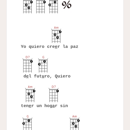
Yo quiero cre
e
r la paz
d
e
l fut
u
ro, Quiero
ten
e
r un hog
a
r sin