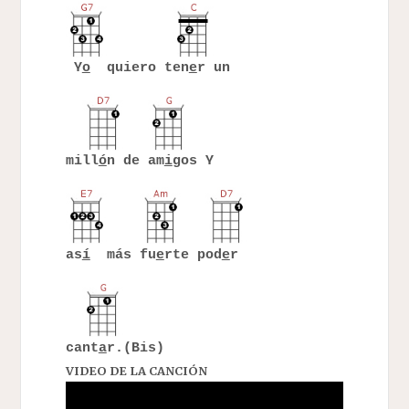
Y
o
quiero ten
e
r un
mill
ó
n de am
i
gos Y
as
í
más fu
e
rte pod
e
r
cant
a
r.(Bis)
VIDEO DE LA CANCIÓN