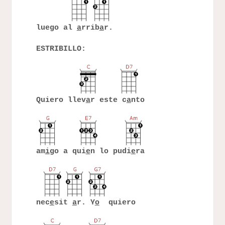
luego al
a
rrib
a
r.
ESTRIBILLO:
Quiero llev
a
r este c
a
nto
am
i
go a qui
e
n lo pudi
e
ra
nec
e
sit
a
r. Y
o
quiero