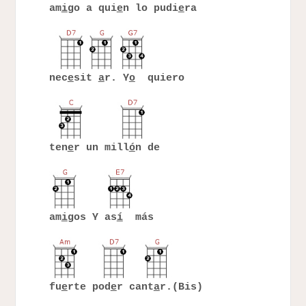
am
i
go a qui
e
n lo pudi
e
ra
nec
e
sit
a
r. Y
o
quiero
ten
e
r un mill
ó
n de
am
i
gos Y as
í
más
fu
e
rte pod
e
r cant
a
r.(Bis)