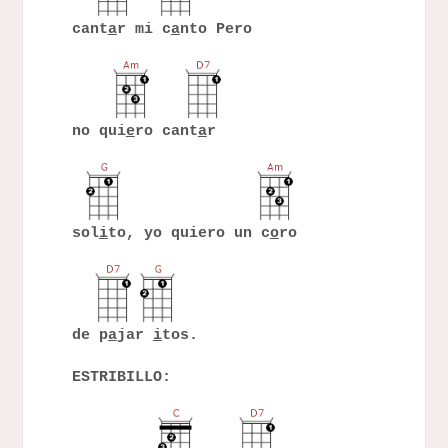
cant
a
r mi c
a
nto Pero
no qui
e
ro cant
a
r
sol
i
to, yo quiero un c
o
ro
de p
a
jar
i
tos.
ESTRIBILLO: