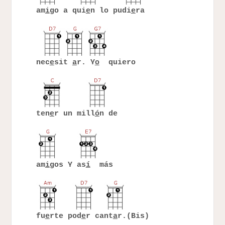
am
i
go a qui
e
n lo pudi
e
ra
nec
e
sit
a
r. Y
o
quiero
ten
e
r un mill
ó
n de
am
i
gos Y as
í
más
fu
e
rte pod
e
r cant
a
r.(Bis)