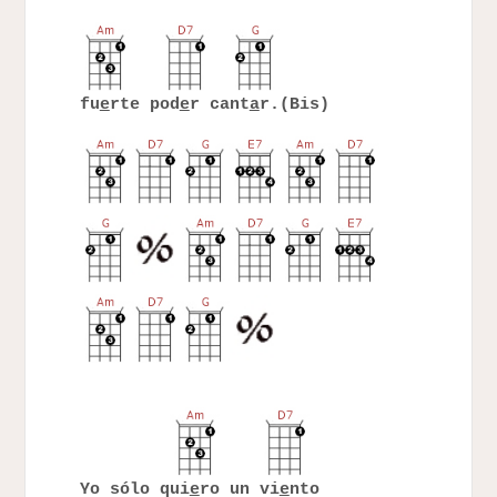
fu
e
rte pod
e
r cant
a
r.(Bis)
Yo sólo qui
e
ro un vi
e
nto