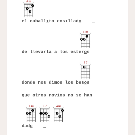
el caball
i
to ensillad
o
de llevarla a los ester
o
s
donde nos dimos los bes
o
s
que otros novios no se han
dad
o