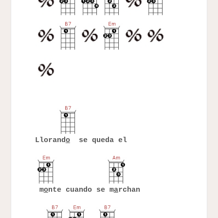
Llorand
o
se queda el
m
o
nte cuando se m
a
rchan