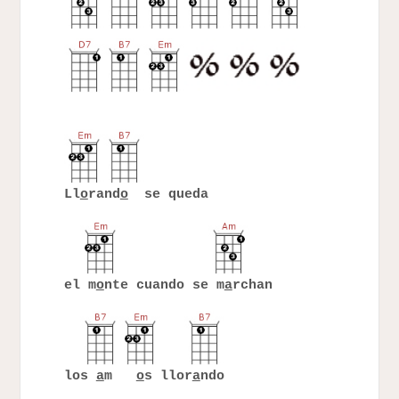
Ll
o
rand
o
se queda
el m
o
nte cuando se m
a
rchan
los
a
m
o
s llor
a
ndo