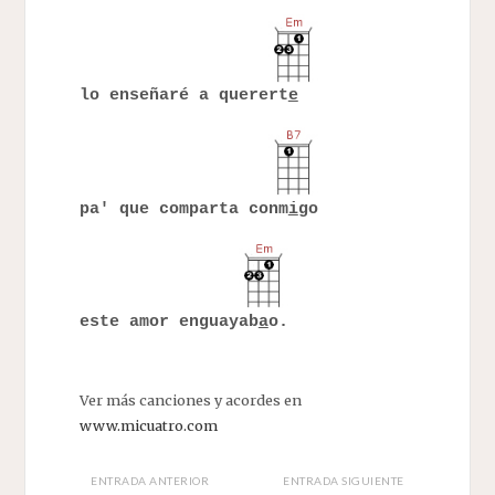
lo enseñaré a querert
e
pa' que comparta conm
i
go
este amor enguayab
a
o.
Ver más canciones y acordes en
www.micuatro.com
ENTRADA ANTERIOR
ENTRADA SIGUIENTE