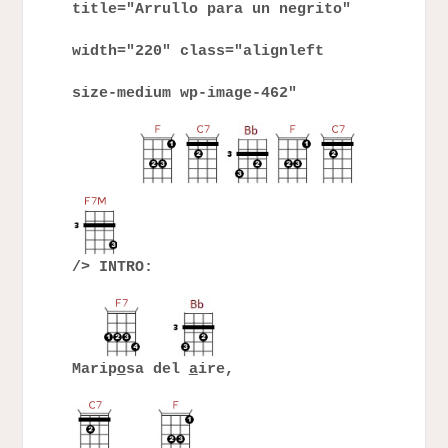
title="Arrullo para un negrito"
width="220" class="alignleft
size-medium wp-image-462"
/> INTRO:
Marip
o
sa del
a
ire,