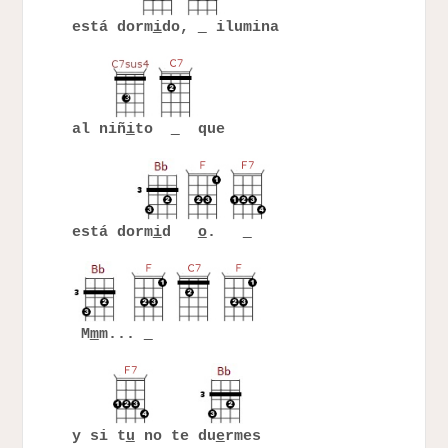
está dorm
i
do,
ilumina
al niñ
i
to
que
está dorm
i
d
o
.
M
m
m...
y si t
u
no te du
e
rmes