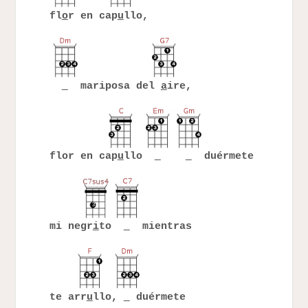
fl
o
r en cap
u
llo,
mariposa del
a
ire,
flor en cap
u
llo
duérmete
mi negr
i
to
mientras
te arr
u
llo,
duérmete