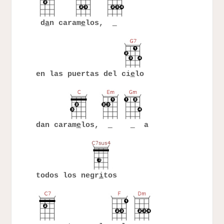
d
a
n caram
e
los,
en las puertas del ci
e
lo
dan caram
e
los,
a
todos los negr
i
tos