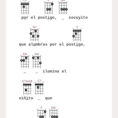
p
o
r el post
i
go,
cocuyito
que al
u
mbras por el post
i
go,
ilumina al
niñ
i
to
que