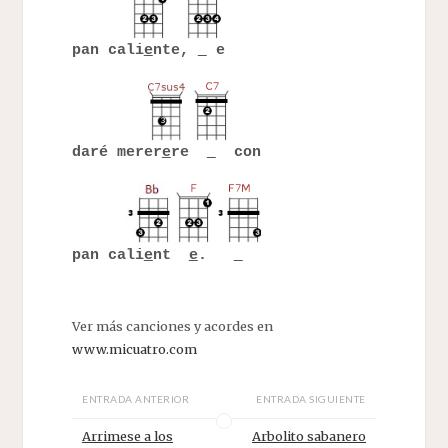
pan cali
e
nte,
e
daré merer
e
re
con
pan cali
e
nt
e
.
Ver más canciones y acordes en
www.micuatro.com
ENTRADA ANTERIOR
ENTRADA SIGUIENTE
Arrimese a los
Arbolito sabanero