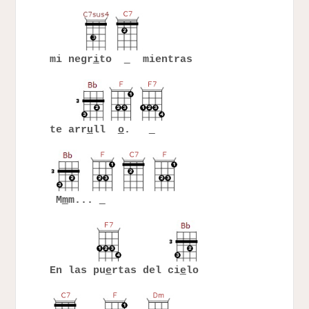
mi negr
i
to
mientras
te arr
u
ll
o
.
M
m
m...
En las pu
e
rtas del ci
e
lo