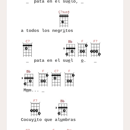
pata en el su
e
lo,
a todos los negr
i
tos
pata en el su
e
l
o
.
M
m
m...
Cocuy
i
to que al
u
mbras