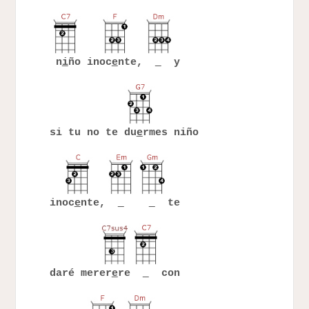
n
i
ño inoc
e
nte,
y
si tu no te du
e
rmes niño
inoc
e
nte,
te
daré merer
e
re
con