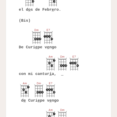
el d
o
s de Febr
e
ro.
(Bis)
De Curi
e
pe v
e
ngo
con mi cantur
í
a,
d
e
Curi
e
pe v
e
ngo