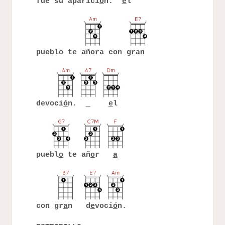
fue su aparici
ó
n.
e
l
pueblo te añ
o
ra con gr
a
n
devoci
ó
n.
e
l
puebl
o
te añ
o
r
a
con gr
a
n d
e
voci
ó
n.