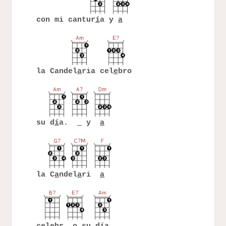
con mi cantur
í
a y
a
la Candel
a
ria cel
e
bro
su d
í
a.
y
a
la C
a
ndel
a
ri
a