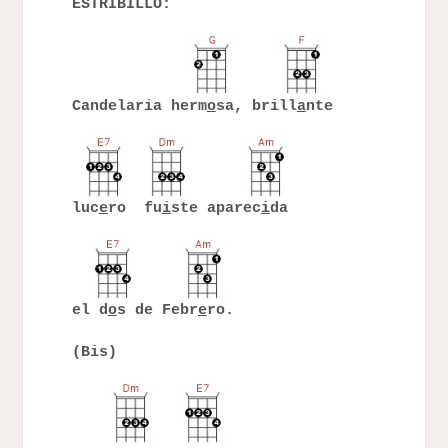
ESTRIBILLO:
Candelaria herm
o
sa, brill
a
nte
luc
e
ro fu
i
ste aparec
i
da
el d
o
s de Febr
e
ro.
(Bis)