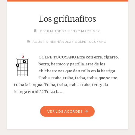
Los grifinafitos
/
CECILIA TODD
HENRY MARTÍNEZ
/
AGUSTÍN HERNÁNDEZ
GOLPE TOCUYANO
GOLPE TOCUYANO Erre con erre, cigarro,
berro, berraco y parrilla, erre de los
chicharrones que dan rollo en la barriga.
Traba, traba, traba, traba, traba, que se me
traba la lengua. Traba, traba, traba, traba, tengo la
luenga enrollá’. Traza l……
"LOS
VER LOS ACORDES
GRIFINAFITOS"