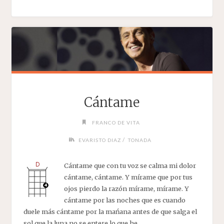
DE
AMOR"
Cántame
FRANCO DE VITA
/
EVARISTO DIAZ
TONADA
Cántame que con tu voz se calma mi dolor
cántame, cántame. Y mírame que por tus
ojos pierdo la razón mírame, mírame. Y
cántame por las noches que es cuando
duele más cántame por la mańana antes de que salga el
sol que la luna no se entere lo que he……