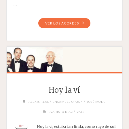
…
"VAYA
VER LOS ACORDES
UN
PECADO"
Hoy la ví
/
/
ALEXIS REAL
ENSAMBLE OPUS 4
JOSÉ MOTA
/
EVARISTO DIAZ
VALS
Hoy la vi, estaba tan linda, como rayo de sol