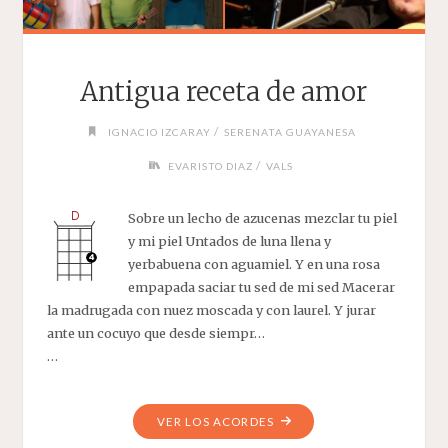
Antigua receta de amor
/
IGNACIO IZCARAY
SERENATA GUAYANESA
/
EVARISTO DIAZ
VALS
Sobre un lecho de azucenas mezclar tu piel
y mi piel Untados de luna llena y
yerbabuena con aguamiel. Y en una rosa
empapada saciar tu sed de mi sed Macerar
la madrugada con nuez moscada y con laurel. Y jurar
ante un cocuyo que desde siempr…
…
"ANTIGUA
VER LOS ACORDES
RECETA