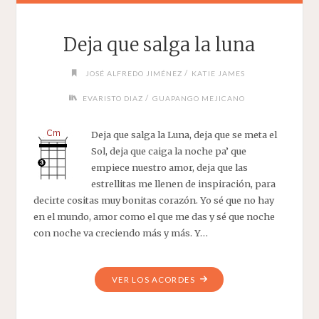
Deja que salga la luna
/
JOSÉ ALFREDO JIMÉNEZ
KATIE JAMES
/
EVARISTO DIAZ
GUAPANGO MEJICANO
Deja que salga la Luna, deja que se meta el
Sol, deja que caiga la noche pa’ que
empiece nuestro amor, deja que las
estrellitas me llenen de inspiración, para
decirte cositas muy bonitas corazón. Yo sé que no hay
en el mundo, amor como el que me das y sé que noche
con noche va creciendo más y más. Y…
"DEJA
VER LOS ACORDES
QUE
SALGA