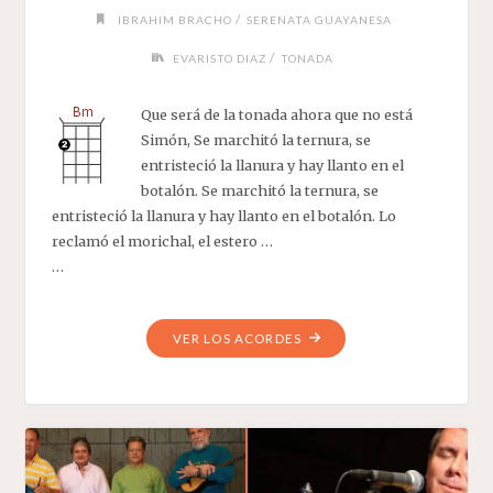
/
IBRAHIM BRACHO
SERENATA GUAYANESA
/
EVARISTO DIAZ
TONADA
Que será de la tonada ahora que no está
Simón, Se marchitó la ternura, se
entristeció la llanura y hay llanto en el
botalón. Se marchitó la ternura, se
entristeció la llanura y hay llanto en el botalón. Lo
reclamó el morichal, el estero …
…
"CARACHA,
VER LOS ACORDES
SIMÓN,
CARACHA!"