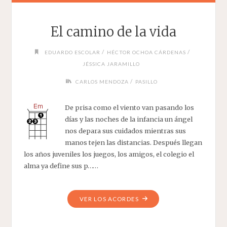
El camino de la vida
/
/
EDUARDO ESCOLAR
HÉCTOR OCHOA CÁRDENAS
JÉSSICA JARAMILLO
/
CARLOS MENDOZA
PASILLO
De prisa como el viento van pasando los
días y las noches de la infancia un ángel
nos depara sus cuidados mientras sus
manos tejen las distancias. Después llegan
los años juveniles los juegos, los amigos, el colegio el
alma ya define sus p……
"EL
VER LOS ACORDES
CAMINO
DE