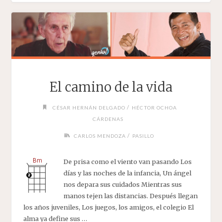
LA
VIDA"
El camino de la vida
/
CÉSAR HERNÁN DELGADO
HÉCTOR OCHOA
CÁRDENAS
/
CARLOS MENDOZA
PASILLO
De prisa como el viento van pasando Los
días y las noches de la infancia, Un ángel
nos depara sus cuidados Mientras sus
manos tejen las distancias. Después llegan
los años juveniles, Los juegos, los amigos, el colegio El
alma ya define sus …