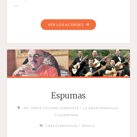
…
"EL
VER LOS ACORDES
CAMINO
DE
LA
VIDA"
Espumas
/
DR. JORGE VILLAMIL CORDOVEZ
LA GRAN RONDALLA
COLOMBIANA
/
CARLOS MENDOZA
PASILLO