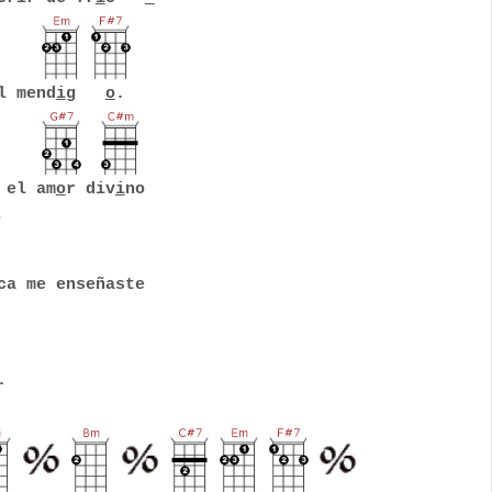
l mend
i
g
o
.
 el am
o
r div
i
no
ca me enseñaste
.