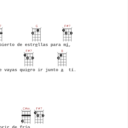
bierto de estr
e
llas para m
í
,
e vayas qui
e
ro ir junto
a
tí.
rir de fr
í
o