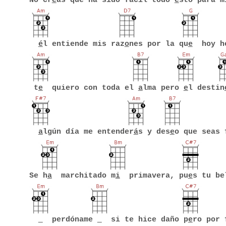
No cr
e
as que ha sido fácil todo
é
sto para m
é
l entiende mis raz
o
nes por la qu
e
hoy he
t
e
quiero con toda el
a
lma pero
e
l destin
a
lgún día me entender
á
s y des
e
o que seas 
Se h
a
marchitado m
i
primavera, pu
e
s tu be
perdóname
si te hice daño p
e
ro por 