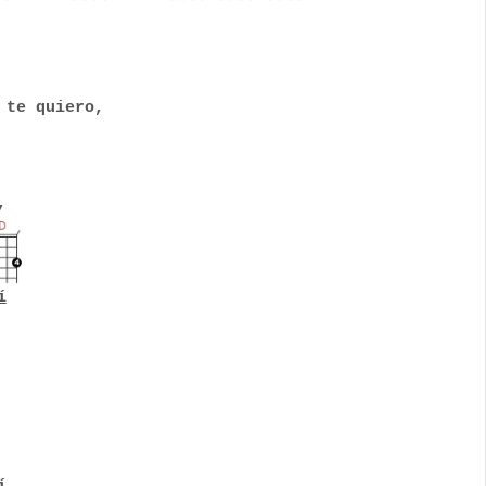
 te quiero,
,
í