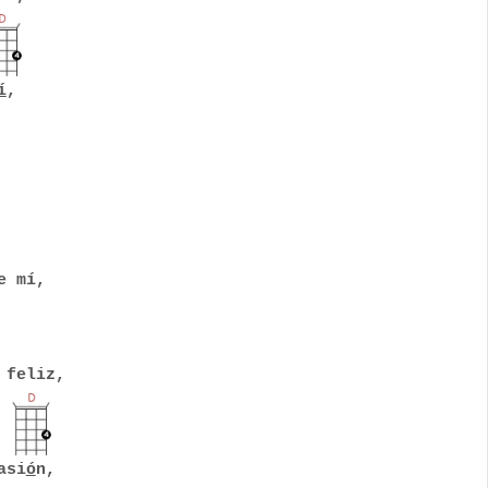
í
,
e mí,
 feliz,
si
ó
n,