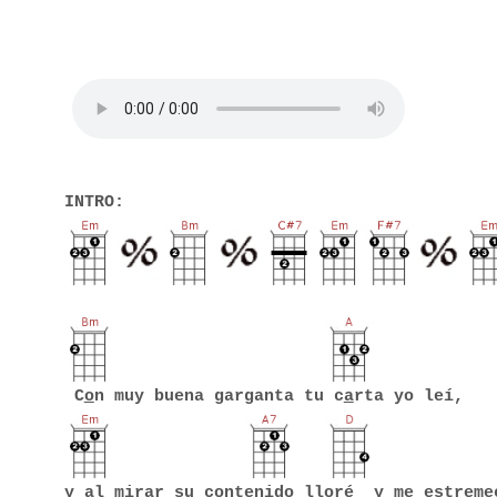
INTRO:
C
o
n muy buena garganta tu c
a
rta yo leí,
y
a
l mirar su conten
i
do llor
é
y me estreme