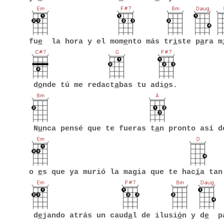
fu
e
la hora y el mom
e
nto más tr
i
ste p
a
ra m
d
o
nde tú me redact
a
bas tu adi
o
s.
N
u
nca pensé que te fueras t
a
n pronto así d
o
e
s que ya murió la magia que te hac
í
a tan
d
e
jando atrás un caud
a
l de ilusi
ó
n y d
e
pa