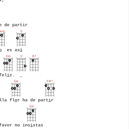
í,
 de partir
o
es as
í
fel
i
z.
lla fl
o
r ha de part
i
r
favor no ins
i
stas