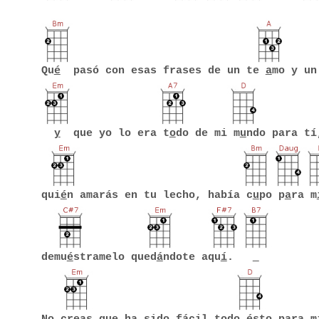
Qu
é
pasó con esas frases de un te
a
mo y un
y
que yo lo era t
o
do de mi m
u
ndo para tí
qui
é
n amarás en tu lecho, había c
u
po p
a
ra m
demu
é
stramelo qued
á
ndote aqu
í
.