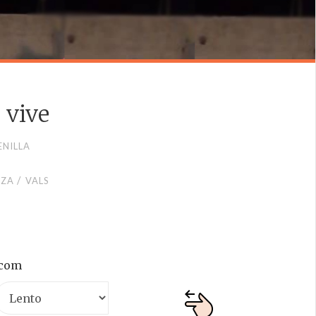
 vive
ENILLA
/
OZA
VALS
.com