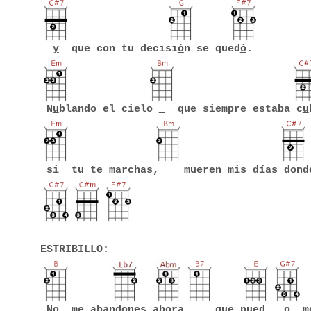
y
que con tu decisi
ó
n se qued
ó
.
N
u
blando el cielo
que siempre estaba c
u
s
i
tu te marchas,
mueren mis días d
o
nd
ESTRIBILLO:
N
o
me aband
o
nes ah
o
ra,
que pu
e
d
o
mo