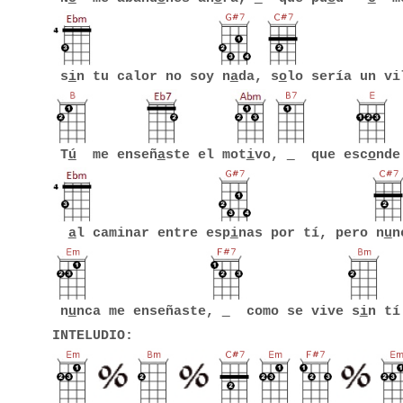
s
i
n tu calor no soy n
a
da, s
o
lo sería un vi
T
ú
me enseñ
a
ste el mot
i
vo,
que esc
o
nde
a
l caminar entre esp
i
nas por tí, pero n
u
n
n
u
nca me enseñaste,
como se vive s
i
n tí
INTELUDIO: