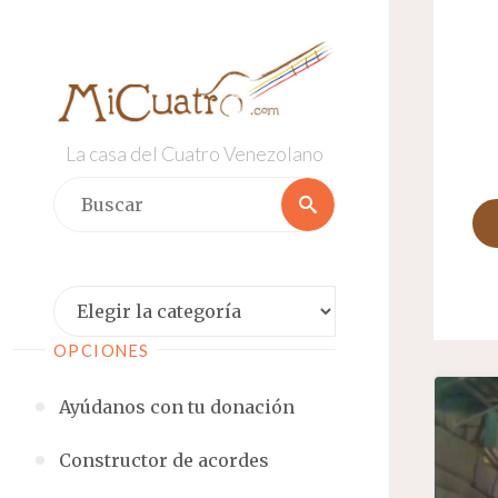
Saltar
al
contenido
La casa del Cuatro Venezolano
Buscar:
Buscar
Categorías
OPCIONES
Ayúdanos con tu donación
Constructor de acordes