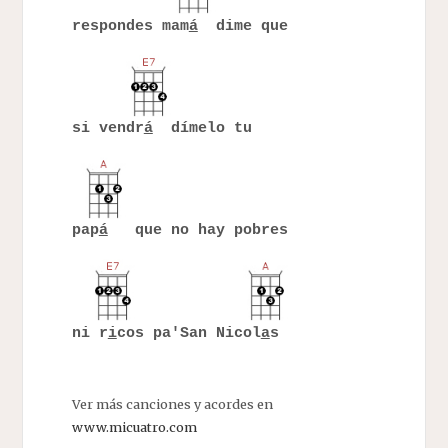
respondes mam
á
dime que
si vendr
á
dímelo tu
pap
á
que no hay pobres
ni r
i
cos pa'San Nicol
a
s
Ver más canciones y acordes en
www.micuatro.com