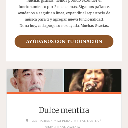
Muchas gracias, hemos podido extender el
funcionamiento por 2 meses más. Sigamos pa'lante.
Ayudanos a seguir en línea, expandir el repertorio de
música para tí y agregar nueva funcionalidad.
Dona hoy, cada poquito nos ayuda. Muchas Gracias.
AYÚDANOS CON TU DONACIÓN
Dulce mentira
/
/
/
LOS TIGRES
MIZI PERALTA
SANTANITA
SIMÓN UDÓN GARCÍA