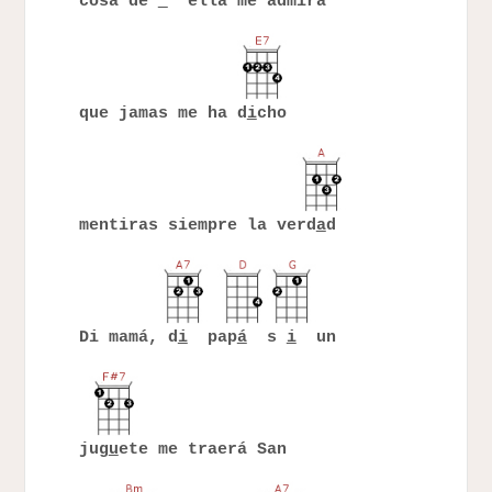
cosa de
ella me admira
que jamas me ha d
i
cho
mentiras siempre la verd
a
d
Di mamá, d
i
pap
á
s
i
un
jug
u
ete me traerá San