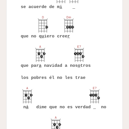
se acuerde de m
i
que no q
u
iero cree
r
que par
a
navidad a nos
o
tros
los pobres él no les trae
n
á
dime que no es verdad
no