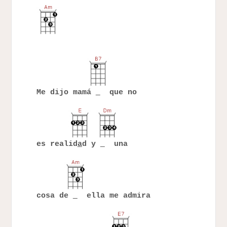
Me dijo mamá
que no
es realid
a
d y
una
cosa de
ella me admira