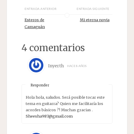
ENTRADA ANTERIOR
ENTRADA SIGUIENTE
Esteros de
Mi eterna novia
Camaguán
4 comentarios
Inyerth
HACE 8 AÑOS
Responder
Hola hola, saludos. Será posible tocar este
tema en guitarra? Quien me facilitaría los
acordes básicos ?! Muchas gracias .
Sheesha987@gmail.com