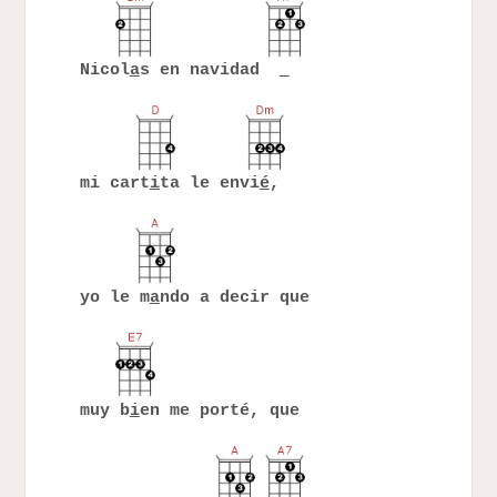
Nicol
a
s en navidad
mi cart
i
ta le envi
é
,
yo le m
a
ndo a decir que
muy b
i
en me porté, que