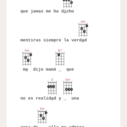
que jamas me ha d
i
cho
mentiras siempre la verd
a
d
m
e
dijo mamá
que
no es realid
a
d y
una