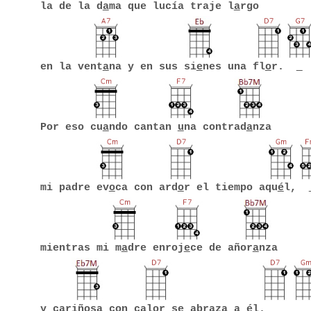
la de la d
a
ma que lucía traje l
a
rgo
en la vent
a
na y en sus si
e
nes una fl
o
r.
Por eso cu
a
ndo cantan
u
na contrad
a
nza
mi padre ev
o
ca con ard
o
r el tiempo aqu
é
l,
mientras mi m
a
dre enroj
e
ce de añor
a
nza
y cariñ
o
sa con cal
o
r se abraza a él.