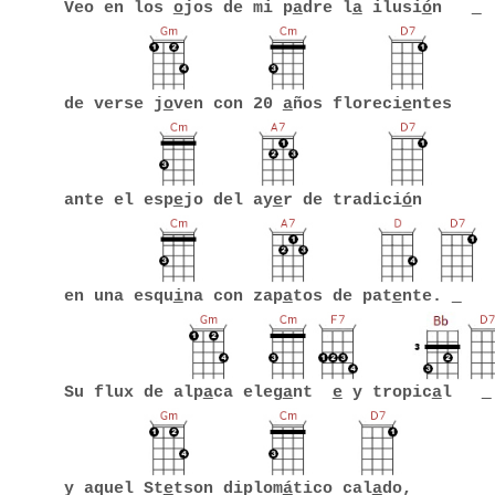
Veo en los
o
jos de mi p
a
dre l
a
ilusi
ó
n
de verse j
o
ven con 20
a
ños floreci
e
ntes
ante el esp
e
jo del ay
e
r de tradici
ó
n
en una esqu
i
na con zap
a
tos de pat
e
nte.
Su flux de alp
a
ca eleg
a
nt
e
y tropic
a
l
y aquel St
e
tson diplom
á
tico cal
a
do,