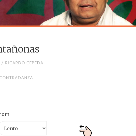
ntañonas
/
O
RICARDO CEPEDA
CONTRADANZA
.com