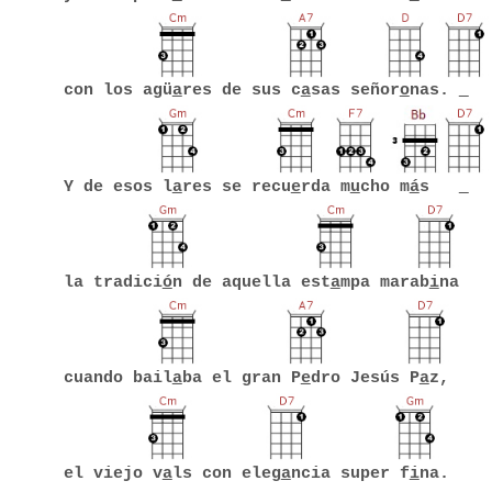
con los agü
a
res de sus c
a
sas señor
o
nas.
Y de esos l
a
res se recu
e
rda m
u
cho m
á
s
la tradici
ó
n de aquella est
a
mpa marab
i
na
cuando bail
a
ba el gran P
e
dro Jesús P
a
z,
el viejo v
a
ls con eleg
a
ncia super f
i
na.