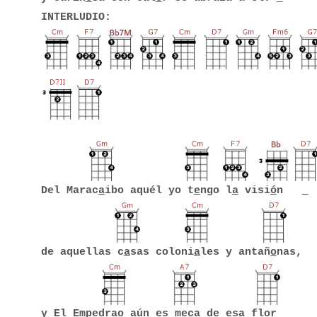
INTERLUDIO:
Del Marac
a
ibo aquél yo t
e
ngo l
a
visi
ó
n
de aquellas c
a
sas coloni
a
les y antañ
o
nas,
y El Empedr
a
o aún es m
e
ca de esa fl
o
r