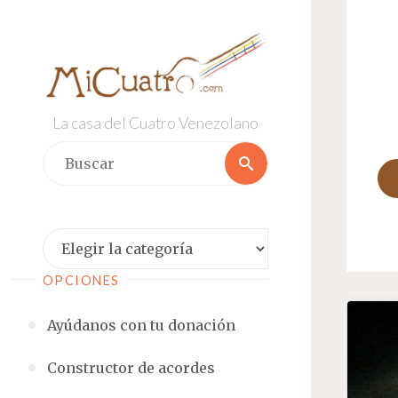
Saltar
al
contenido
La casa del Cuatro Venezolano
Buscar:
Buscar
Categorías
OPCIONES
Ayúdanos con tu donación
Constructor de acordes