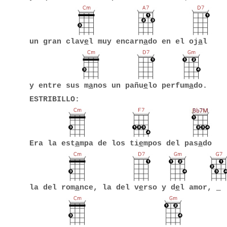
un gran clav
e
l muy encarn
a
do en el oj
a
l
y entre sus m
a
nos un pañu
e
lo perfum
a
do.
ESTRIBILLO:
Era la est
a
mpa de los ti
e
mpos del pas
a
do
la del rom
a
nce, la del v
e
rso y d
e
l amor,