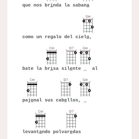
que nos br
i
nda la saban
a
como un regalo del ciel
o
,
bate la br
i
sa sil
e
nte
al
paj
o
nal sus cab
e
llos,
levant
a
ndo polvar
e
das