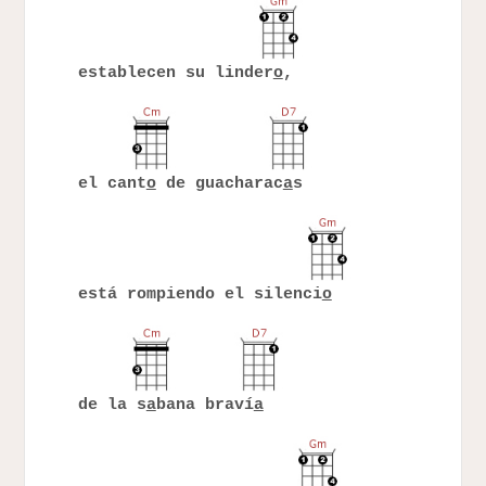
establecen su linder
o
,
el cant
o
de guacharac
a
s
está rompiendo el silenci
o
de la s
a
bana braví
a