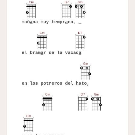
mañ
a
na muy tempr
a
no,
el bram
a
r de la vacad
a
en los potreros del hat
o
,