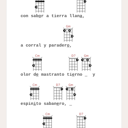
con sab
o
r a tierra llan
a
,
a corral y parader
o
,
olor d
e
mastranto ti
e
rno
y
espin
i
to saban
e
ro,