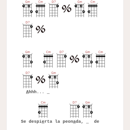
A
hhh...
Se despi
e
rta la peon
a
da,
de