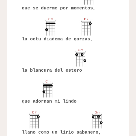
que se duerme por moment
o
s,
la octu di
a
dema de garz
a
s,
la blancura del ester
o
que adorn
a
n mi lindo
llan
o
como un lirio sabaner
o
,