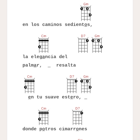
en los caminos sedient
o
s,
la eleg
a
ncia del
palm
a
r,
resalta
e
n tu suave est
e
ro,
donde p
o
tros cimarr
o
nes