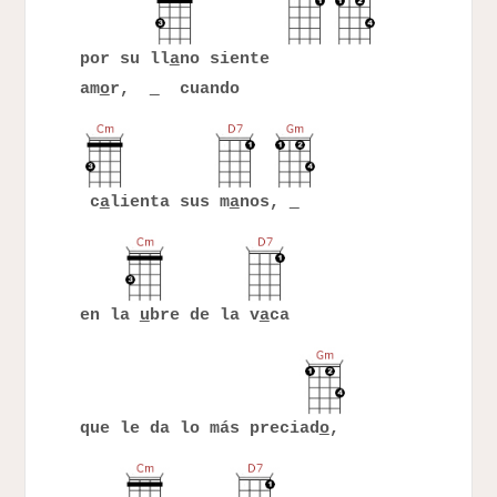
por su ll
a
no siente
am
o
r,
cuando
c
a
lienta sus m
a
nos,
en la
u
bre de la v
a
ca
que le da lo más preciad
o
,