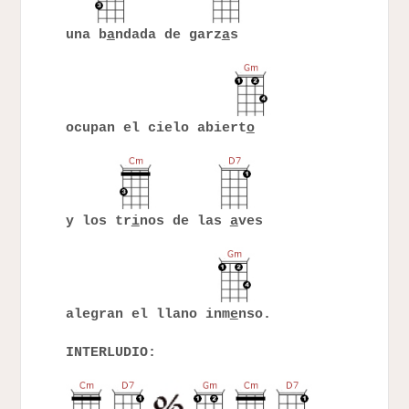
una b
a
ndada de garz
a
s
ocupan el cielo abiert
o
y los tr
i
nos de las
a
ves
alegran el llano inm
e
nso.
INTERLUDIO: