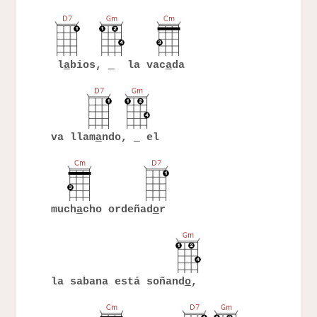
l
a
bios,
la vac
a
da
va llam
a
ndo,
el
much
a
cho ordeñad
o
r
la sabana está soñand
o
,