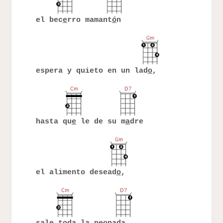
el bec
e
rro mamant
ó
n
espera y quieto en un lad
o
,
hasta qu
e
le de su m
a
dre
el alimento desead
o
,