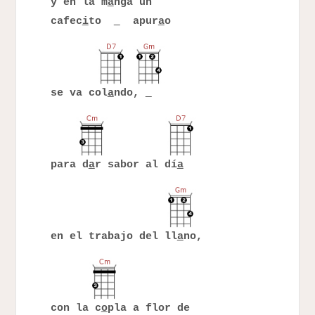
y en la m
a
nga un
cafec
i
to
apur
a
o
se va col
a
ndo,
para d
a
r sabor al dí
a
en el trabajo del ll
a
no,
con la c
o
pla a flor de