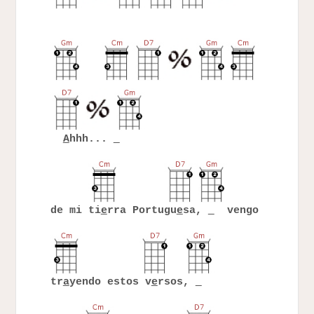
A
hhh...
de mi ti
e
rra Portugu
e
sa,
vengo
tr
a
yendo estos v
e
rsos,