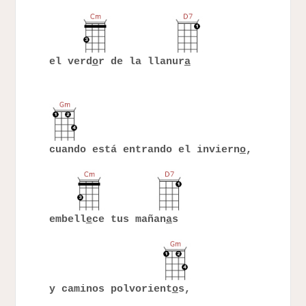
el verd
o
r de la llanur
a
cuando está entrando el inviern
o
,
embell
e
ce tus mañan
a
s
y caminos polvorient
o
s,