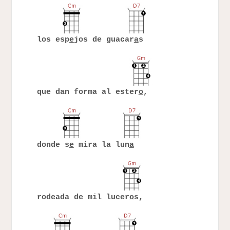
los esp
e
jos de guacar
a
s
que dan forma al ester
o
,
donde s
e
mira la lun
a
rodeada de mil lucer
o
s,