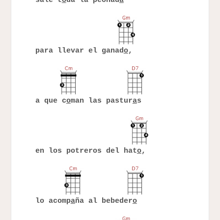
sale t
o
da la peonad
a
para llevar el ganad
o
,
a que c
o
man las pastur
a
s
en los potreros del hat
o
,
lo acomp
a
ña al bebeder
o