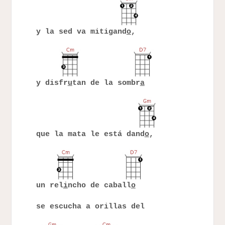
y la sed va mitigand
o
,
y disfr
u
tan de la sombr
a
que la mata le está dand
o
,
un rel
i
ncho de caball
o
se escucha a orillas del