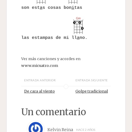
son est
a
s cosas bon
i
tas
las estampas de mi ll
a
no.
Ver más canciones y acordes en
www.micuatro.com
ENTRADA ANTERIOR
ENTRADA SIGUIENTE
De cara al viento
Golpe tradicional
Un comentario
Kelvin Reina
HACE 2 AÑOS