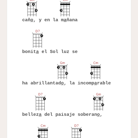
cañ
o
, y en la m
a
ñana
bonit
a
el Sol luz se
ha abrillantad
o
, la incomp
a
rable
bellez
a
del paisaje soberan
o
,