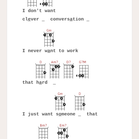
I don't want
cl
e
ver
convers
a
tion
I never w
a
nt to work
that h
a
rd
I just want s
o
meone
that