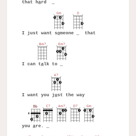
that h
a
rd
I just want s
o
meone
that
I can t
a
lk to
I want you j
u
st the way
you
a
re.