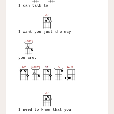
I can t
a
lk to
I want you j
u
st the way
you
a
re.
I need to kn
o
w that you