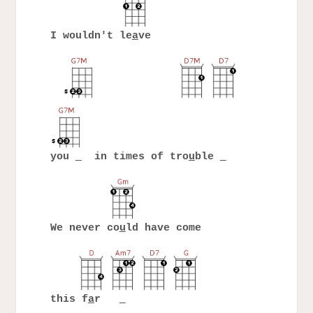
I wouldn't le
a
ve
you
in times of tro
u
ble
We never co
u
ld have come
this f
a
r