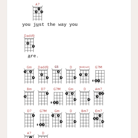
you j
u
st the way you
a
re.