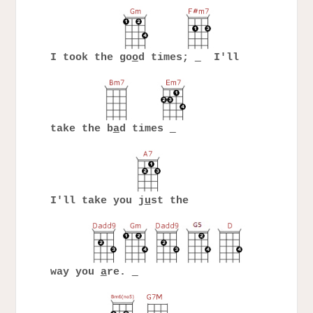
I took the go
o
d times;
I'll
take the b
a
d times
I'll take you j
u
st the
way you
a
re.