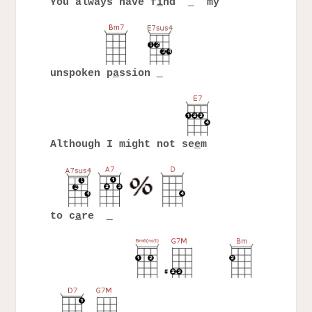
You always have f
i
nd
my
unspoken p
a
ssion
Although I might not se
e
m
to c
a
re