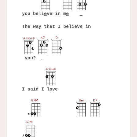
you beli
e
ve in m
e
The way that I believe in
y
o
u?
I said I l
o
ve