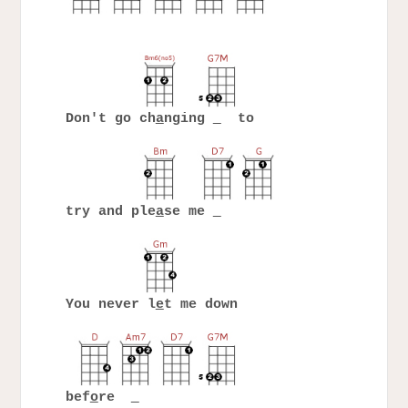
Don't go ch
a
nging
to
try and ple
a
se me
You never l
e
t me down
bef
o
re