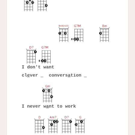
I don't want
cl
e
ver
convers
a
tion
I never w
a
nt to work