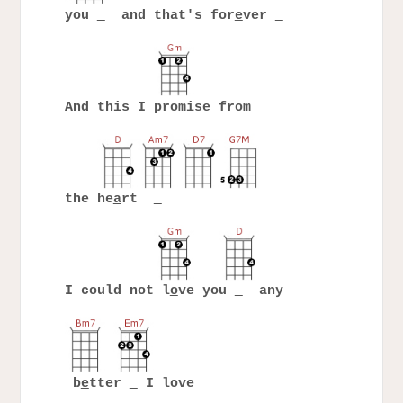
you
and that's for
e
ver
And this I pr
o
mise from
the he
a
rt
I could not l
o
ve you
any
b
e
tter
I love