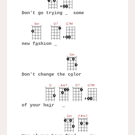
Don't go tr
y
ing
some
new f
a
shion
Don't change the c
o
lor
of your ha
i
r