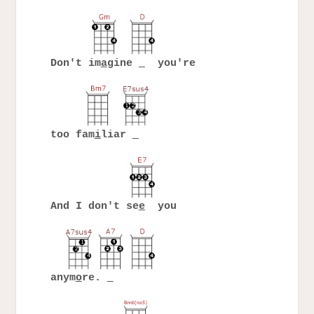
Don't im
a
gine
you're
too fam
i
liar
And I don't se
e
you
anym
o
re.