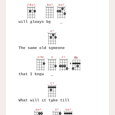
will
a
lways b
e
The same old s
o
meone
that I kn
e
w
What will it t
a
ke till