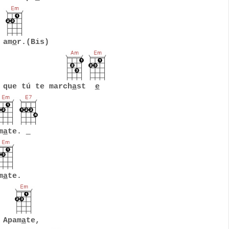
 am
o
r.(Bis)
 que tú te march
a
st
e
m
a
te.
m
a
te.
 Apam
a
te,