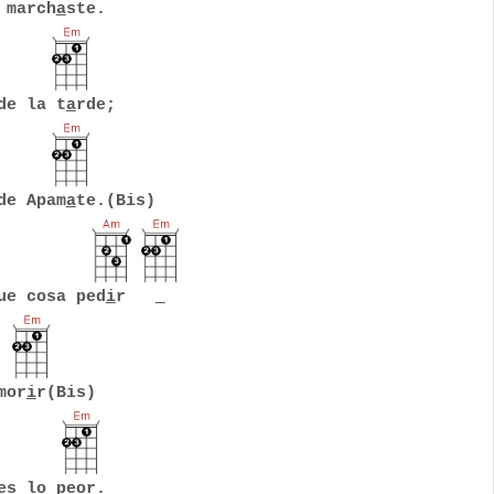
 march
a
ste.
de la t
a
rde;
de Apam
a
te.(Bis)
ue cosa ped
i
r
mor
i
r(Bis)
es lo pe
o
r.