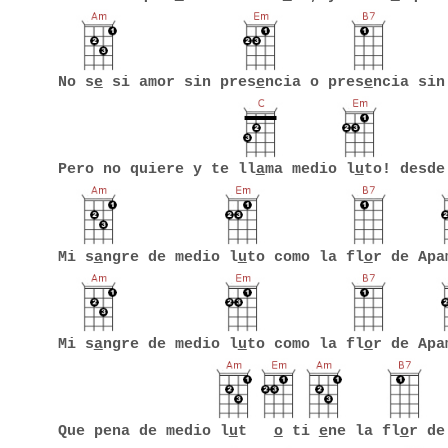
No s
e
si amor sin pres
e
ncia o pres
e
ncia sin
Pero no quiere y te ll
a
ma medio l
u
to! desde
Mi s
a
ngre de medio l
u
to como la fl
o
r de Apa
Mi s
a
ngre de medio l
u
to como la fl
o
r de Apa
Que pena de medio l
u
t
o
ti
e
ne la fl
o
r de