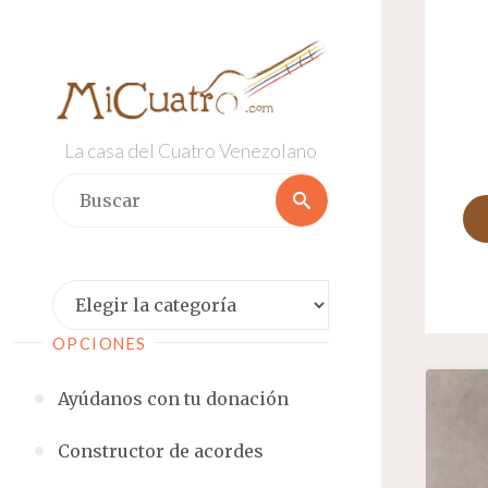
Saltar
al
contenido
La casa del Cuatro Venezolano
Buscar:
Buscar
Categorías
OPCIONES
Ayúdanos con tu donación
Constructor de acordes