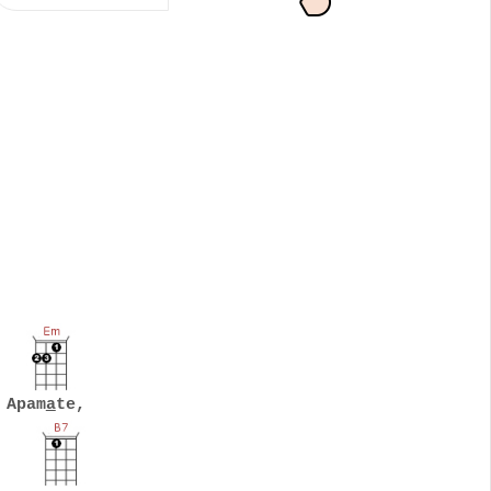
 Apam
a
te,