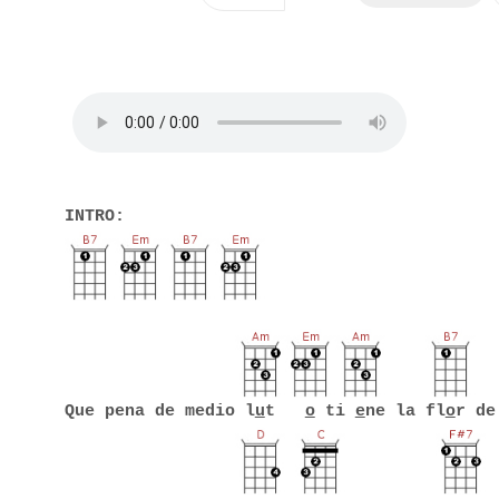
INTRO:
Que pena de medio l
u
t
o
ti
e
ne la fl
o
r de