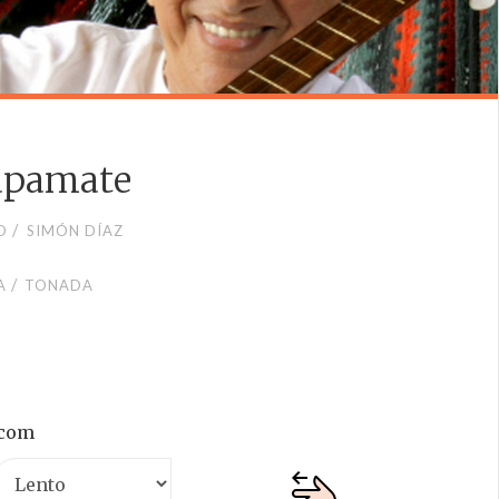
 apamate
/
O
SIMÓN DÍAZ
/
A
TONADA
.com