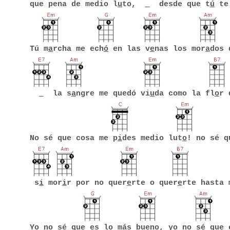
que pena de medio l
u
to,
desde que t
ú
te
Tú m
a
rcha me ech
ó
en las v
e
nas los mor
a
dos 
la s
a
ngre me quedó vi
u
da como la fl
o
r 
No sé que cosa me p
i
des medio lut
o
! no sé q
s
i
mor
i
r por no quer
e
rte o quer
e
rte hasta 
Yo no sé que
e
s lo más bu
e
no, yo no s
é
que 