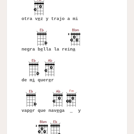
otra v
e
z y trajo a mi
negra b
e
lla la rein
a
de m
i
quer
e
r
vap
o
r que nav
e
ga
y