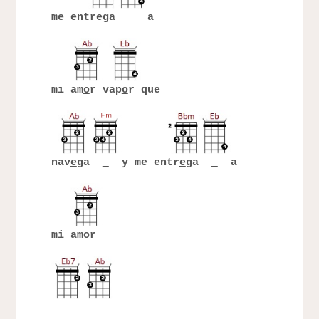
me entr
e
ga
a
mi am
o
r vap
o
r que
nav
e
ga
y me entr
e
ga
a
mi am
o
r