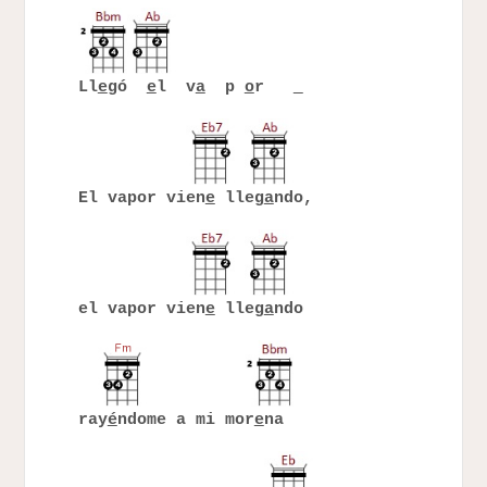
Ll
e
gó
e
l v
a
p
o
r
El vapor vien
e
lleg
a
ndo,
el vapor vien
e
lleg
a
ndo
ray
é
ndome a mi mor
e
na