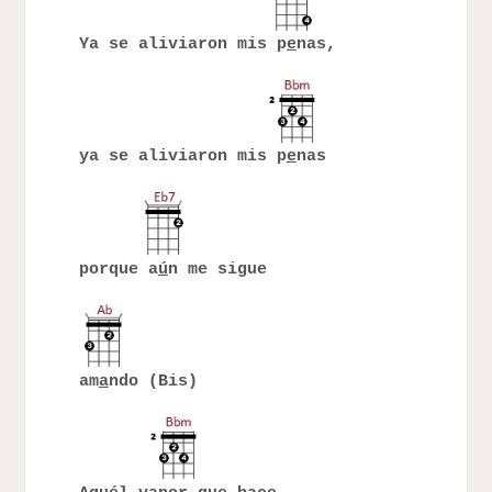
Ya se aliviaron mis p
e
nas,
ya se aliviaron mis p
e
nas
porque a
ú
n me sigue
am
a
ndo (Bis)