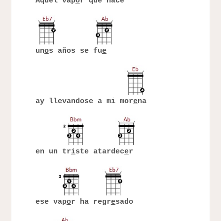
Aquél vap
o
r que hace
un
o
s años se fu
e
ay llevandose a mi mor
e
na
en un tr
i
ste atardec
e
r
ese vap
o
r ha regr
e
sado