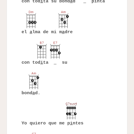
con tod
i
ta su bond
a
d
pinta
el
a
lma de mi m
a
dre
con tod
i
ta
su
bond
a
d.
Yo quiero que me p
i
ntes