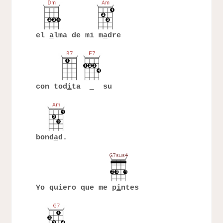
el
a
lma de mi m
a
dre
con tod
i
ta
su
bond
a
d.
Yo quiero que me p
i
ntes