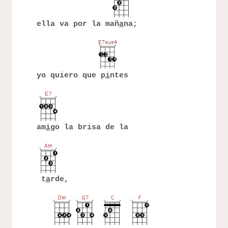
ella va por la mañ
a
na;
yo quiero que p
i
ntes
am
i
go la brisa de la
t
a
rde,