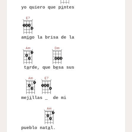
yo quiero que p
i
ntes
am
i
go la brisa de la
t
a
rde, que b
e
sa sus
mej
i
llas
de mi
pueblo nat
a
l.