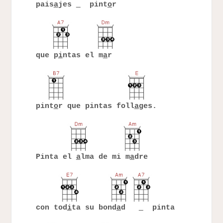
pais
a
jes
pint
o
r
que p
i
ntas el m
a
r
pint
o
r que pintas foll
a
ges.
Pinta el
a
lma de mi m
a
dre
con tod
i
ta su bond
a
d
pinta