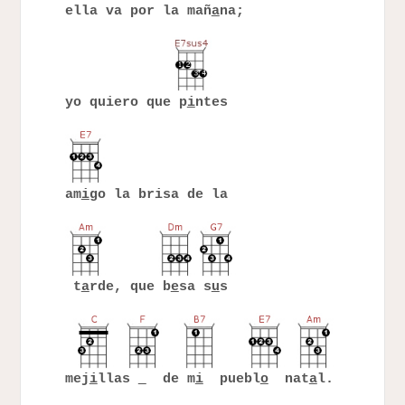
ella va por la mañ
a
na;
yo quiero que p
i
ntes
am
i
go la brisa de la
t
a
rde, que b
e
sa s
u
s
mej
i
llas
de m
i
puebl
o
nat
a
l.