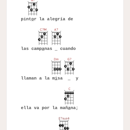
pint
o
r la alegría de
las camp
a
nas
cuando
llaman a la m
i
sa
y
ella va por la mañ
a
na;