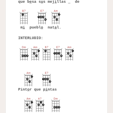
que b
e
sa s
u
s mej
i
llas
de
m
i
puebl
o
nat
a
l.
INTERLUDIO:
Pint
o
r que p
i
ntas