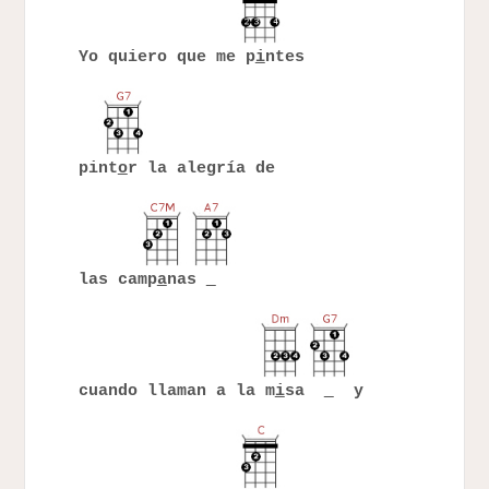
Yo quiero que me p
i
ntes
pint
o
r la alegría de
las camp
a
nas
cuando llaman a la m
i
sa
y