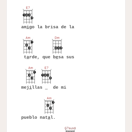
am
i
go la brisa de la
t
a
rde, que b
e
sa sus
mej
i
llas
de mi
pueblo nat
a
l.