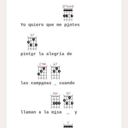
Yo quiero que me p
i
ntes
pint
o
r la alegría de
las camp
a
nas
cuando
llaman a la m
i
sa
y