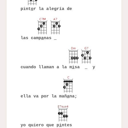
pint
o
r la alegría de
las camp
a
nas
cuando llaman a la m
i
sa
y
ella va por la mañ
a
na;
yo quiero que p
i
ntes