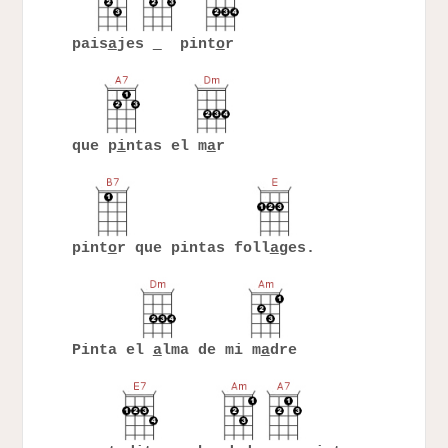
pais
a
jes
pint
o
r
que p
i
ntas el m
a
r
pint
o
r que pintas foll
a
ges.
Pinta el
a
lma de mi m
a
dre