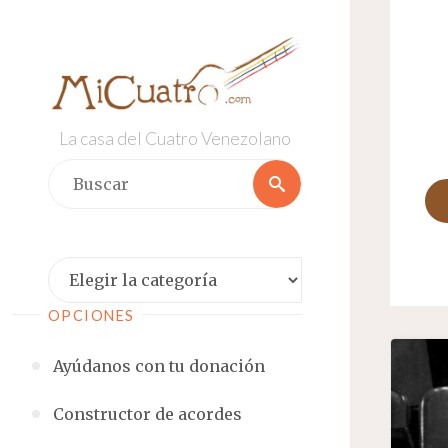
Saltar
al
contenido
La casa del Cuatro Venezolano
Buscar:
Buscar
Categorías
OPCIONES
Ayúdanos con tu donación
Constructor de acordes