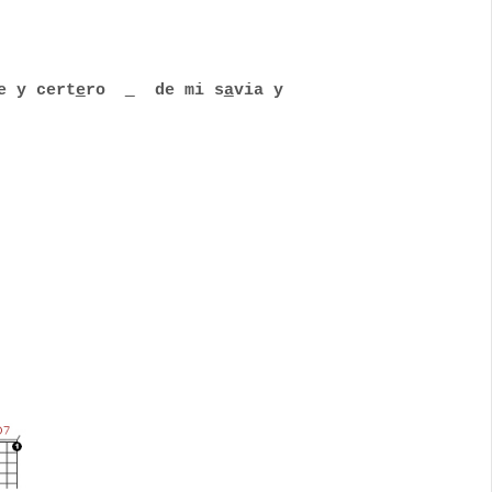
e y cert
e
ro
de mi s
a
via y