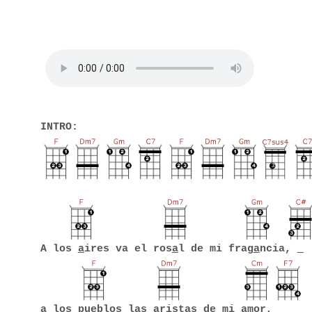
INTRO:
A los
a
ires va el ros
a
l de mi frag
a
ncia,
a los pu
e
blos las ar
i
stas de mi am
o
r,