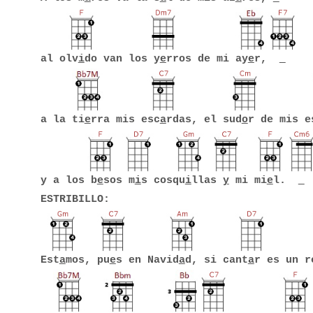
al olv
i
do van los y
e
rros de mi ay
e
r,
a la ti
e
rra mis esc
a
rdas, el sud
o
r de mis e
y a los b
e
sos m
i
s cosqu
i
llas
y
mi mi
e
l.
ESTRIBILLO:
Est
a
mos, pu
e
s en Navid
a
d, si cant
a
r es un r