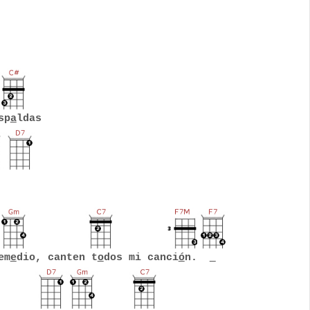
sp
a
ldas
em
e
dio, canten t
o
dos mi canci
ó
n.