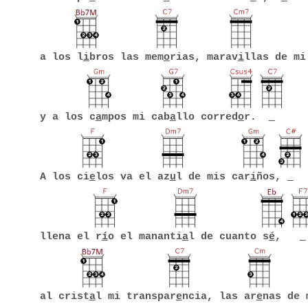
a los l
i
bros las mem
o
rias, marav
i
llas de mi
y a los c
a
mpos mi cab
a
llo corred
o
r.
A los ci
e
los va el az
u
l de mis car
i
ños,
llena el r
í
o el mananti
a
l de cuanto s
é
,
al crist
a
l mi transpar
e
ncia, las ar
e
nas de 