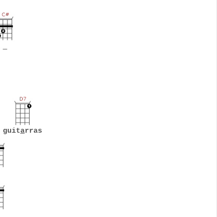
,
 guit
a
rras