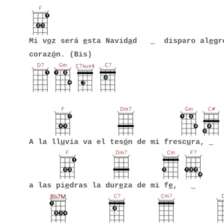
Mi v
o
z será
e
sta Navid
a
d
disparo al
e
gr
coraz
ó
n. (Bis)
A la ll
u
via va el tes
ó
n de mi fresc
u
ra,
a las pi
e
dras la dur
e
za de mi f
e
,