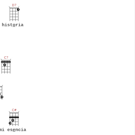
 hist
o
ria
mi es
e
ncia