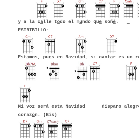
y a la c
a
lle t
o
do el m
u
ndo qu
e
soñ
é
.
ESTRIBILLO:
Est
a
mos, pu
e
s en Navid
a
d, si cant
a
r es un r
Mi v
o
z será
e
sta Navid
a
d
disparo al
e
gr
coraz
ó
n. (Bis)