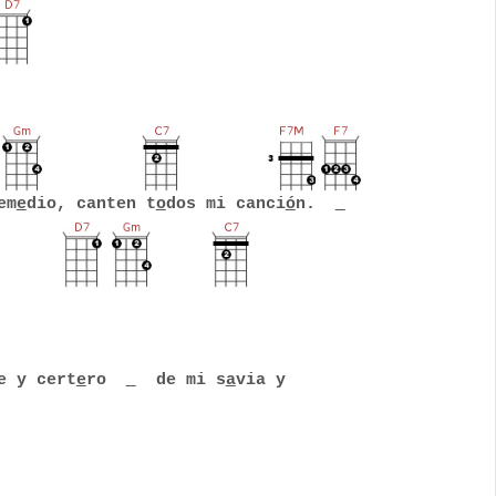
em
e
dio, canten t
o
dos mi canci
ó
n.
e y cert
e
ro
de mi s
a
via y