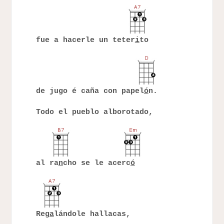
fue a hacerle un teter
i
to
de jugo é caña con papel
ó
n.
Todo el pueblo alborotado,
al ra
n
cho se le acerc
ó
Reg
a
lándole hallacas,