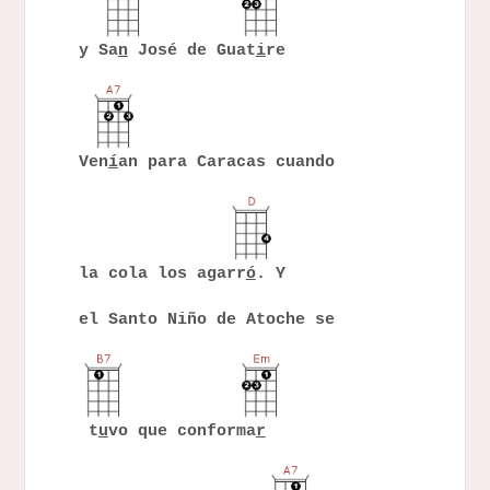
y Sa
n
José de Guat
i
re
Ven
í
an para Caracas cuando
la cola los agarr
ó
. Y
el Santo Niño de Atoche se
t
u
vo que conforma
r