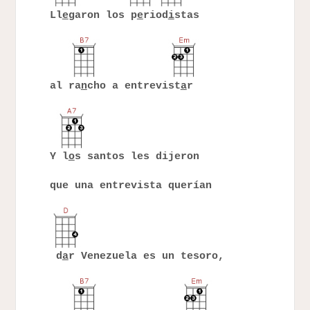
Ll
e
garon los p
e
riod
i
stas
al ra
n
cho a entrevist
a
r
Y l
o
s santos les dijeron
que una entrevista querían
d
a
r Venezuela es un tesoro,