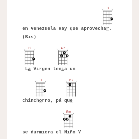
en Venezuela Hay que aprovecha
r
.
(Bis)
L
a
Virgen ten
í
a un
chinch
o
rro, pá qu
e
se durmiera el N
i
ño Y