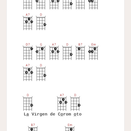
L
a
Virgen de C
o
rom
o
to