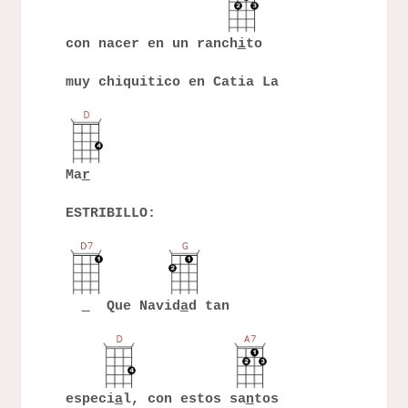
con nacer en un ranch
i
to
muy chiquitico en Catia La
Ma
r
ESTRIBILLO:
Que Navid
a
d tan
especi
a
l, con estos sa
n
tos