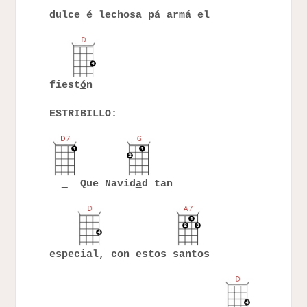
dulce é lechosa pá armá el
fiest
ó
n
ESTRIBILLO:
Que Navid
a
d tan
especi
a
l, con estos sa
n
tos