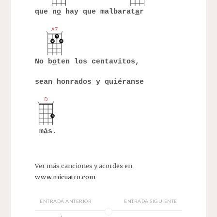
que n
o
hay que malbarat
a
r
No b
o
ten los centavitos,
sean honrados y quiéranse
m
á
s.
Ver más canciones y acordes en
www.micuatro.com
ENTRADA ANTERIOR
ENTRADA SIGUIENTE