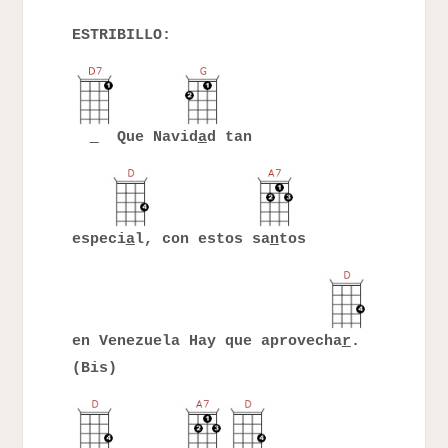
ESTRIBILLO:
Que Navid
a
d tan
especi
a
l, con estos sa
n
tos
en Venezuela Hay que aprovecha
r
.
(Bis)