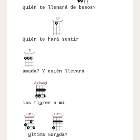
Quién te llenará de b
e
sos?
Quién te har
á
sentir
am
a
da? Y quién llevará
las fl
o
res a mi
ú
ltima mor
a
da?