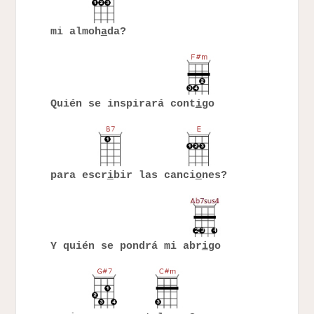
mi almoh
a
da?
Quién se inspirará cont
i
go
para escr
i
bir las canci
o
nes?
Y quién se pondrá mi abr
i
go