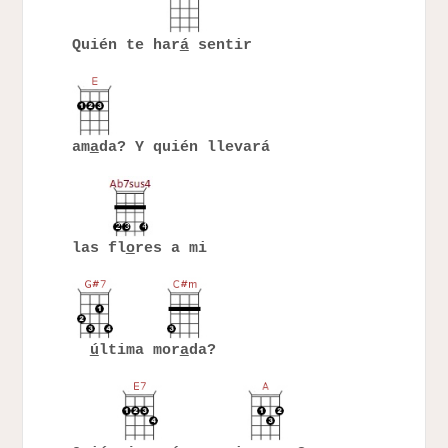
Quién te har
á
sentir
am
a
da? Y quién llevará
las fl
o
res a mi
ú
ltima mor
a
da?