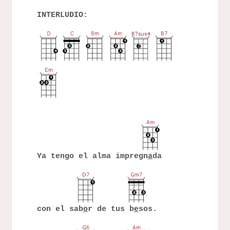
INTERLUDIO:
Ya tengo el alma impregn
a
da
con el sab
o
r de tus b
e
sos.