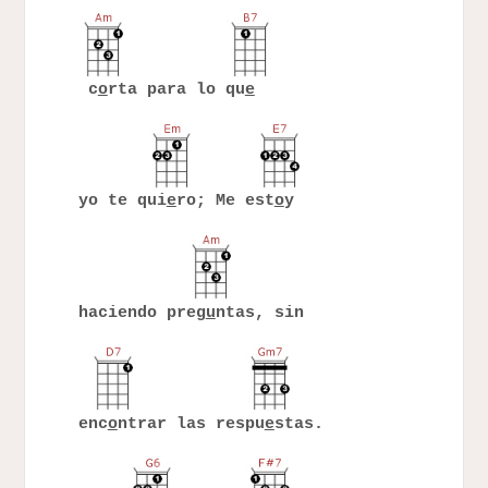
c
o
rta para lo qu
e
yo te qui
e
ro; Me est
o
y
haciendo preg
u
ntas, sin
enc
o
ntrar las respu
e
stas.