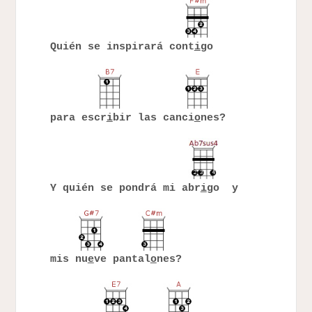
Quién se inspirará cont
i
go
para escr
i
bir las canci
o
nes?
Y quién se pondrá mi abr
i
go y
mis nu
e
ve pantal
o
nes?