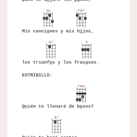
Mis canci
o
nes y mis h
i
jos,
los triunf
o
s y los frac
a
sos.
ESTRIBILLO:
Quién te llenará de b
e
sos?