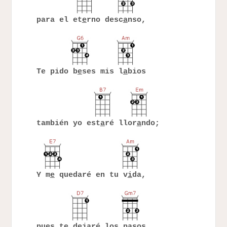
para el et
e
rno desc
a
nso,
Te pido b
e
ses mis l
a
bios
también yo est
a
ré llor
a
ndo;
Y m
e
quedaré en tu v
i
da,
pues te d
e
jaré los p
a
sos,