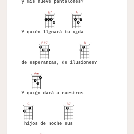
y mis nu
e
ve pantal
o
nes?
Y quién ll
e
nará tu v
i
da
de esper
a
nzas, de ilusi
o
nes?
Y qui
é
n dará a nuestros
h
i
jos de noche s
u
s