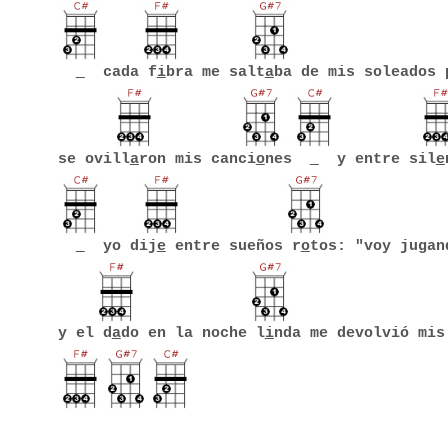
cada f
i
bra me salt
a
ba de mis soleados 
se ovill
a
ron mis canci
o
nes
y entre sil
e
yo dij
e
entre sueños r
o
tos: "voy jugan
y el d
a
do en la noche l
i
nda me devolvió mis