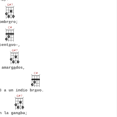
ombr
e
ro;
cent
a
vo-,
 amarg
a
dos,
é a un indio br
a
vo.
n la gan
a
ba;