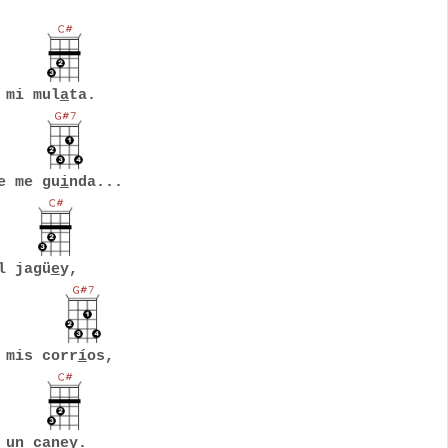
 mi mul
a
ta.
e me gu
i
nda...
l jagü
e
y,
mis corr
í
os,
 un can
e
y.