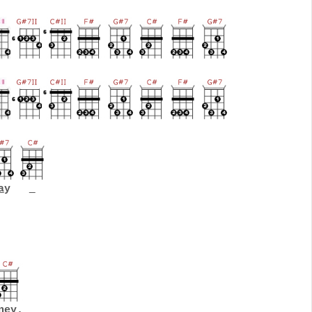
a
y
n
e
y.