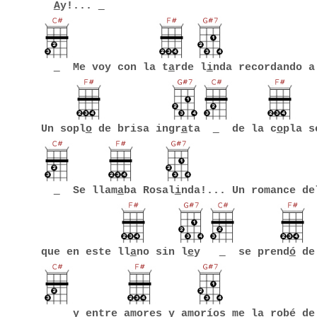
A
y!...
Me voy con la t
a
rde l
i
nda recordando a
Un sopl
o
de brisa ingr
a
ta
de la c
o
pla s
Se llam
a
ba Rosal
i
nda!... Un romance de
que en este ll
a
no sin l
e
y
se prend
ó
de 
y entre am
o
res y amor
í
os me la robé de