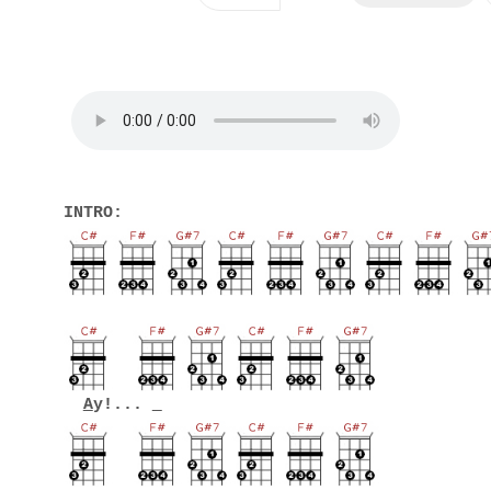
INTRO:
A
y!...