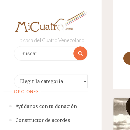
Saltar
al
contenido
La casa del Cuatro Venezolano
Buscar:
Buscar
Categorías
OPCIONES
Ayúdanos con tu donación
Constructor de acordes