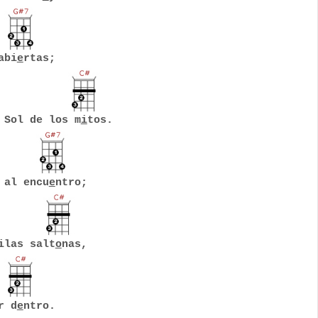
abi
e
rtas;
 Sol de los m
i
tos.
 al encu
e
ntro;
ilas salt
o
nas,
r d
e
ntro.