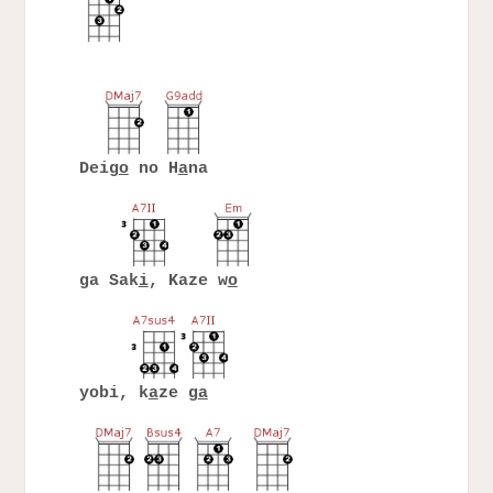
Deig
o
no H
a
na
ga Sak
i
, Kaze w
o
yobi, k
a
ze g
a