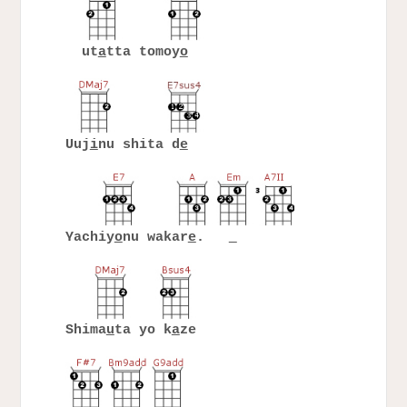
ut
a
tta tomoy
o
Uuj
i
nu shita d
e
Yachiy
o
nu wakar
e
.
Shima
u
ta yo k
a
ze