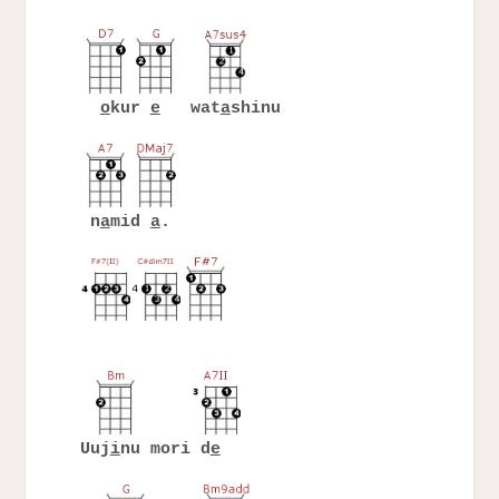
o
kur
e
wat
a
shinu
n
a
mid
a
.
Uuj
i
nu mori d
e