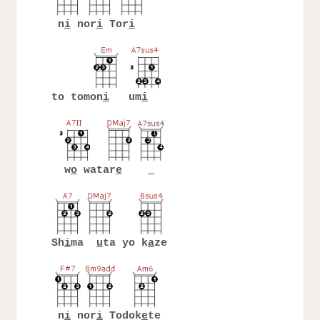
n
i
nor
i
Tor
i
to tomon
i
um
i
w
o
watar
e
Sh
i
ma
u
ta yo k
a
ze
n
i
nor
i
Todok
e
te