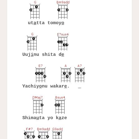
ut
a
tta tomoy
o
Uuj
i
nu shita d
e
Yachiy
o
nu wakar
e
.
Shima
u
ta yo k
a
ze