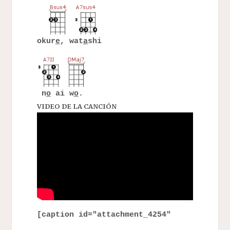
okur
e
, wat
a
shi
n
o
ai w
o
.
VIDEO DE LA CANCIÓN
[caption id="attachment_4254"