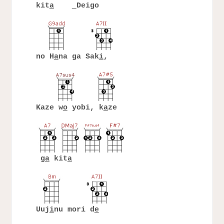
kit
a
Deigo
no H
a
na ga Sak
i
,
Kaze w
o
yobi, k
a
ze
g
a
kit
a
Uuj
i
nu mori d
e