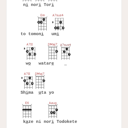
n
i
nor
i
Tor
i
to tomon
i
um
i
w
o
watar
e
Sh
i
ma
u
ta yo
k
a
ze ni nor
i
Todokete