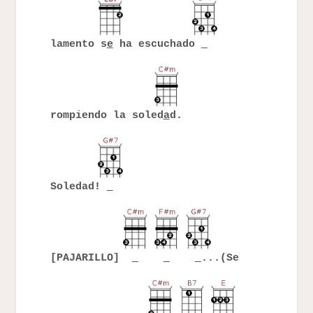
lamento s
e
ha escuchado
rompiendo la soled
a
d.
Soledad!
[PAJARILLO]
...(Se