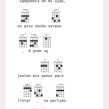
c
o
mpañera de mi v
i
da,
en
e
sta noche ser
e
na
d
o
nde s
e
juntan mis p
e
nas p
a
ra
llor
a
r
su part
i
da.