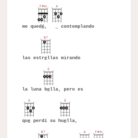
me qued
é
,
contemplando
las estr
e
llas mirando
la luna b
e
lla, pero es
qu
e
perdí su hu
e
lla,