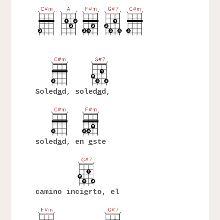
Soled
a
d, soled
a
d,
soled
a
d, en
e
ste
camino inci
e
rto, el