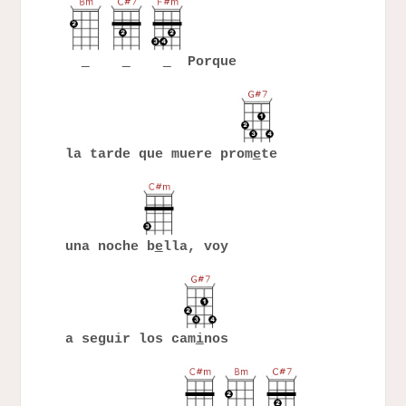
Porque
la tarde que muere prom
e
te
una noche b
e
lla, voy
a seguir los cam
i
nos