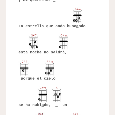
y mi querella.
La estrella que ando busc
a
ndo
esta n
o
che no saldr
á
,
p
o
rque el ci
e
lo
se ha nubl
a
do,
un