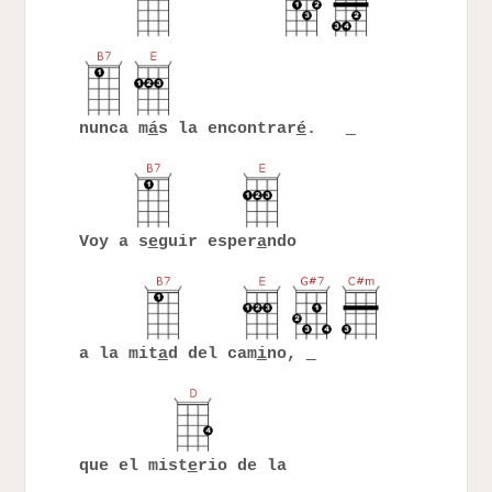
nunca m
á
s la encontrar
é
.
Voy a s
e
guir esper
a
ndo
a la mit
a
d del cam
i
no,
que el mist
e
rio de la