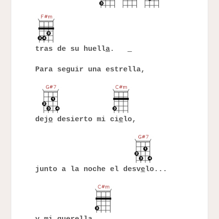
tras de su huell
a
.
Para seguir una estrella,
dej
o
desierto mi ci
e
lo,
junto a la noche el desv
e
lo...