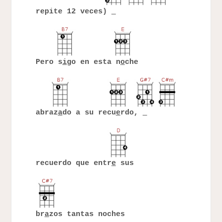
repite 12 veces)
Pero s
i
go en esta n
o
che
abraz
a
do a su recu
e
rdo,
recuerdo que entr
e
sus
br
a
zos tantas noches