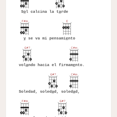
S
o
l calcina la t
a
rde
y
se va mi pensami
e
nto
vol
a
ndo hacia el firmam
e
nto.
Soledad, soled
a
d, soled
a
d,