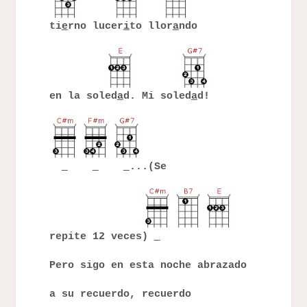
ti
e
rno lucer
i
to llor
a
ndo
en la soled
a
d. Mi soled
a
d!
...(Se
repite 12 veces)
Pero sigo en esta noche abrazado
a su recuerdo, recuerdo