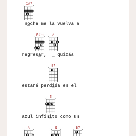
n
o
che me la vuelva a
regres
a
r,
quizás
estará perd
i
da en el
azul infin
i
to como un