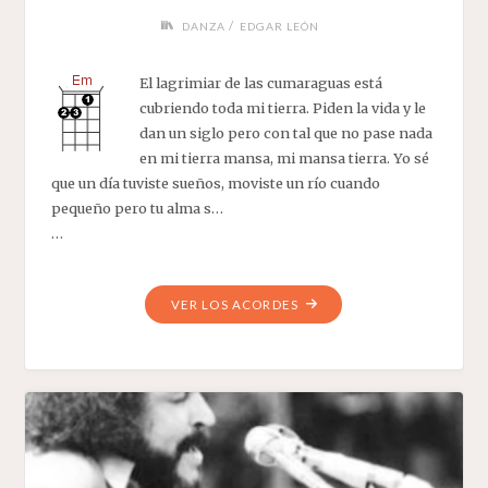
/
DANZA
EDGAR LEÓN
El lagrimiar de las cumaraguas está
cubriendo toda mi tierra. Piden la vida y le
dan un siglo pero con tal que no pase nada
en mi tierra mansa, mi mansa tierra. Yo sé
que un día tuviste sueños, moviste un río cuando
pequeño pero tu alma s…
…
"CANCIÓN
VER LOS ACORDES
MANSA
PARA
UN
PUEBLO
BRAVO"