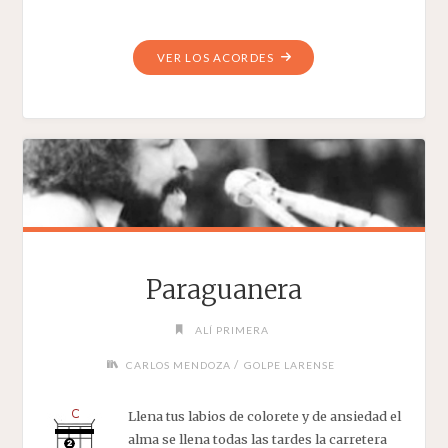
"SANGUEO
VER LOS ACORDES
PARA
EL
REGRESO"
Paraguanera
ALÍ PRIMERA
/
CARLOS MENDOZA
GOLPE LARENSE
Llena tus labios de colorete y de ansiedad el
alma se llena todas las tardes la carretera