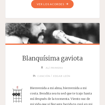
"SOLO
VER LOS ACORDES
PARA
ADULTOS"
Blanquísima gaviota
ALÍ PRIMERA
/
CANCIÓN
EDGAR LEÓN
Bienvenida a mi alma, bienvenida a mi
costa. Bendita sea tu sed que te trajo hasta
mí después de la tormenta. Viento sur de
mi vida que si llegaste herida te curé en mi