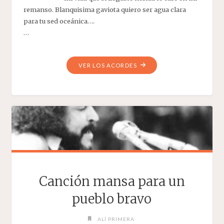
remanso. Blanquisima gaviota quiero ser agua clara
para tu sed oceánica….
…
"BLANQUÍSIMA
VER LOS ACORDES
GAVIOTA"
Canción mansa para un
pueblo bravo
ALÍ PRIMERA