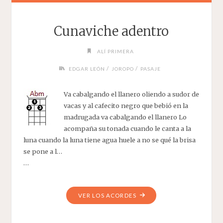
Cunaviche adentro
ALÍ PRIMERA
/
/
EDGAR LEÓN
JOROPO
PASAJE
Va cabalgando el llanero oliendo a sudor de
vacas y al cafecito negro que bebió en la
madrugada va cabalgando el llanero Lo
acompaña su tonada cuando le canta a la
luna cuando la luna tiene agua huele a no se qué la brisa
se pone a l…
…
"CUNAVICHE
VER LOS ACORDES
ADENTRO"