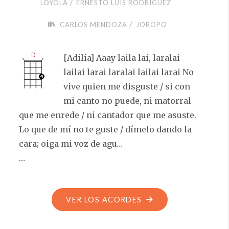
/
LOYOLA
ERNESTO LUIS RODRÍGUEZ
/
CARLOS MENDOZA
JOROPO
[Adilia] Aaay laila lai, laralai
lailai larai laralai lailai larai No
vive quien me disguste / si con
mi canto no puede, ni matorral
que me enrede / ni cantador que me asuste.
Lo que de mí no te guste / dímelo dando la
cara; oiga mi voz de agu…
…
"CONTRAPUNTEO
VER LOS ACORDES
DE
LOS