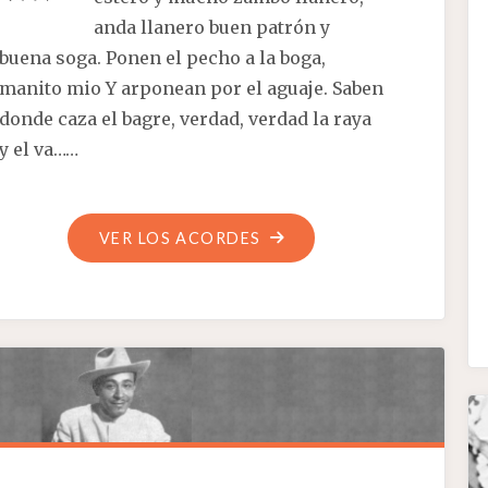
anda llanero buen patrón y
buena soga. Ponen el pecho a la boga,
manito mio Y arponean por el aguaje. Saben
donde caza el bagre, verdad, verdad la raya
y el va……
"EL
VER LOS ACORDES
GUARIQUEÑO
SÍ
SABE"