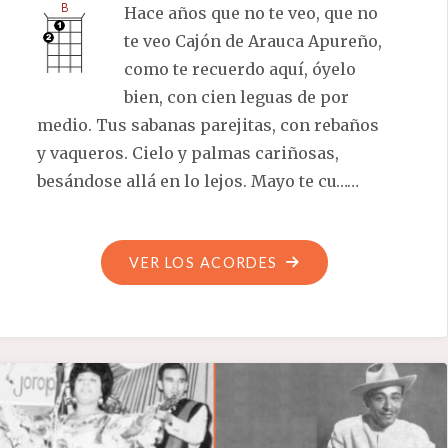
Hace años que no te veo, que no
te veo Cajón de Arauca Apureño,
como te recuerdo aquí, óyelo
bien, con cien leguas de por
medio. Tus sabanas parejitas, con rebaños
y vaqueros. Cielo y palmas cariñosas,
besándose allá en lo lejos. Mayo te cu……
"CAJÓN
VER LOS ACORDES
DE
ARAUCA
APUREÑO"