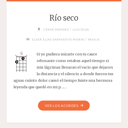
Río seco
/
CÉSAR MÉNDEZ
LUIS SILVA
/
ELVER ELÍAS SARMIENTO MARÍN
PASAJE
Si yo pudiera mirarte con tu cauce
rebosante como estabas aquel tiempo si
mis lágrimas llenaran el vacio que dejaron
la distancia y el silencio a donde fueron tus
aguas cuánto dolor causó el tiempo fuiste una hermosa
leyenda que quedó en mi p……
"RÍO
VER LOS ACORDES
SECO"