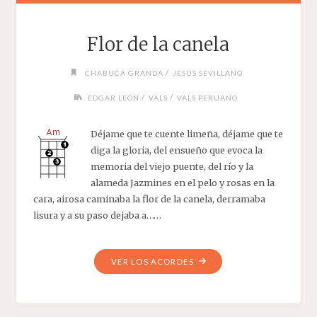
Flor de la canela
/
CHABUCA GRANDA
JESÚS SEVILLANO
/
/
EDGAR LEÓN
VALS
VALS PERUANO
Déjame que te cuente limeña, déjame que te
diga la gloria, del ensueño que evoca la
memoria del viejo puente, del río y la
alameda Jazmines en el pelo y rosas en la
cara, airosa caminaba la flor de la canela, derramaba
lisura y a su paso dejaba a……
"FLOR
VER LOS ACORDES
DE
LA
CANELA"