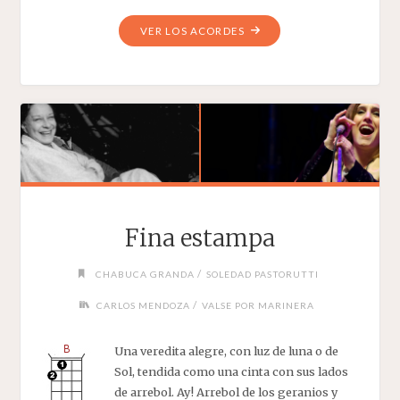
"FINA
VER LOS ACORDES
ESTAMPA"
Fina estampa
/
CHABUCA GRANDA
SOLEDAD PASTORUTTI
/
CARLOS MENDOZA
VALSE POR MARINERA
Una veredita alegre, con luz de luna o de
Sol, tendida como una cinta con sus lados
de arrebol. Ay! Arrebol de los geranios y