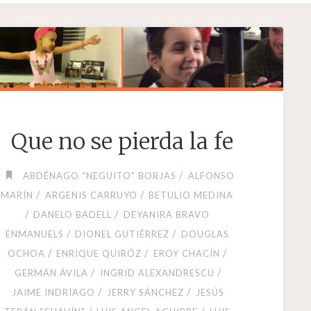
Que no se pierda la fe
/
ABDÉNAGO "NEGUITO" BORJAS
ALFONSO
/
/
MARÍN
ARGENIS CARRUYO
BETULIO MEDINA
/
/
DANELO BADELL
DEYANIRA BRAVO
/
/
ENMANUELS
DIONEL GUTIÉRREZ
DOUGLAS
/
/
/
OCHOA
ENRIQUE QUIRÓZ
EROY CHACÍN
/
/
GERMÁN ÁVILA
INGRID ALEXANDRESCU
/
/
JAIME INDRIAGO
JERRY SÁNCHEZ
JESÚS