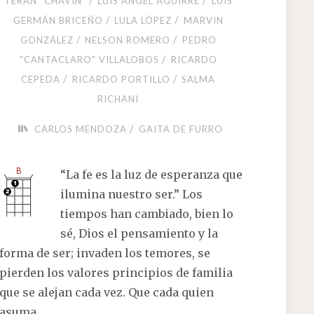
/
/
TERÁN "CHAVÍN"
LUIS ANGEL AGUIRRE
LUIS
/
/
GERMÁN BRICEÑO
LULA LÓPEZ
MARVIN
/
/
GONZÁLEZ
NELSON ROMERO
PEDRO
/
"CANTACLARO" VILLALOBOS
RICARDO
/
/
CEPEDA
RICARDO PORTILLO
SALMA
RICHANI
/
CARLOS MENDOZA
GAITA DE FURRO
“La fe es la luz de esperanza que
ilumina nuestro ser.” Los
tiempos han cambiado, bien lo
sé, Dios el pensamiento y la
forma de ser; invaden los temores, se
pierden los valores principios de familia
que se alejan cada vez. Que cada quien
asuma ……