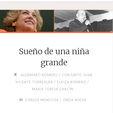
Sueño de una niña
grande
/
ALDEMARO ROMERO
CONJUNTO JUAN
/
/
VICENTE TORREALBA
ELAIZA ROMERO
MARIA TERESA CHACÍN
/
CARLOS MENDOZA
ONDA NUEVA