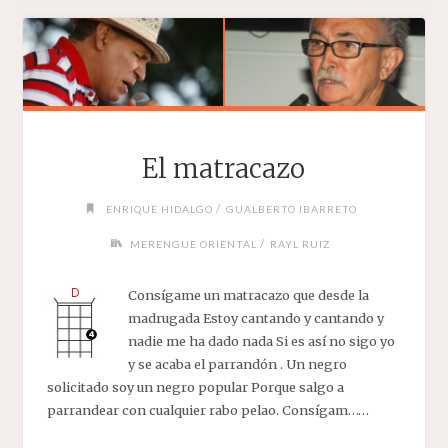
El matracazo
/
ENRIQUE HIDALGO
GUALBERTO IBARRETO
/
MERENGUE ORIENTAL
RAYL RUIZ
Consígame un matracazo que desde la
madrugada Estoy cantando y cantando y
nadie me ha dado nada Si es así no sigo yo
y se acaba el parrandón . Un negro
solicitado soy un negro popular Porque salgo a
parrandear con cualquier rabo pelao. Consígam……