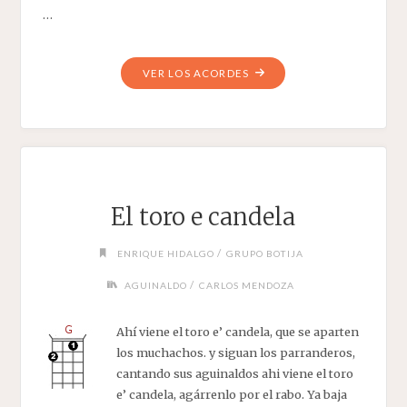
…
"LA
VER LOS ACORDES
CARTA"
El toro e candela
/
ENRIQUE HIDALGO
GRUPO BOTIJA
/
AGUINALDO
CARLOS MENDOZA
Ahí viene el toro e’ candela, que se aparten
los muchachos. y siguan los parranderos,
cantando sus aguinaldos ahi viene el toro
e’ candela, agárrenlo por el rabo. Ya baja