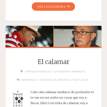
"EL
VER LOS ACORDES
MATRACAZO"
El calamar
/
ENRIQUE HIDALGO
GUALBERTO IBARRETO
/
/
MERENGUE
MERENGUE ORIENTAL
RAYL RUIZ
Cala cala calamar molusco de profesión si
te vas en ese avión no creas que voy a
llorar. (Bis) Con tinta de calamar voy a