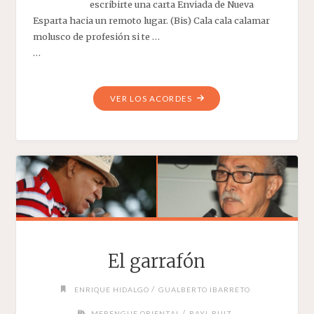
escribirte una carta Enviada de Nueva
Esparta hacia un remoto lugar. (Bis) Cala cala calamar
molusco de profesión si te …
…
"EL
VER LOS ACORDES
CALAMAR"
El garrafón
/
ENRIQUE HIDALGO
GUALBERTO IBARRETO
/
MERENGUE ORIENTAL
RAYL RUIZ