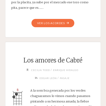
por la placita, ya sube por el mercado ese toro como
pita, parece que es……
"EL
VER LOS ACORDES
TORO
E
CANDELA"
Los amores de Cabré
/
CECILIA TODD
ENRIQUE HIDALGO
/
EDGAR LEÓN
PASAJE
A la som bra generada por los verdes
chaguaramos lo vimos cuando pasamos
pintando a su hermosa amada; la fiebre