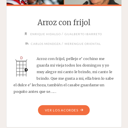
Arroz con frijol
/
ENRIQUE HIDALGO
GUALBERTO IBARRETO
/
CARLOS MENDOZA
MERENGUE ORIENTAL
Arroz con frijol, pellejo e’ cochino me
guarda mi vieja todos los domingos y yo
muy alegre mi canto le brindo, mi canto le
brindo. Que me gusta a mi, ella bien lo sabe
el dulce e’ lechoza, también el casabe guardame un
poquito antes que se……
"ARROZ
VER LOS ACORDES
CON
FRIJOL"