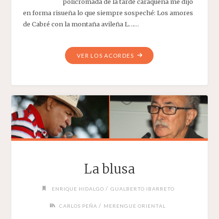
policromada de la tarde caraqueña me dijo
en forma risueña lo que siempre sospeché: Los amores
de Cabré con la montaña avileña L……
"LOS
VER LOS ACORDES
AMORES
DE
CABRÉ"
La blusa
/
ENRIQUE HIDALGO
GUALBERTO IBARRETO
/
CARLOS PEÑA
MERENGUE ORIENTAL