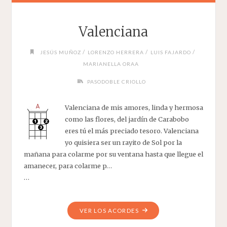
Valenciana
/
/
/
JESÚS MUÑOZ
LORENZO HERRERA
LUIS FAJARDO
MARIANELLA ORAA
PASODOBLE CRIOLLO
Valenciana de mis amores, linda y hermosa
como las flores, del jardín de Carabobo
eres tú el más preciado tesoro. Valenciana
yo quisiera ser un rayito de Sol por la
mañana para colarme por su ventana hasta que llegue el
amanecer, para colarme p…
…
"VALENCIANA"
VER LOS ACORDES