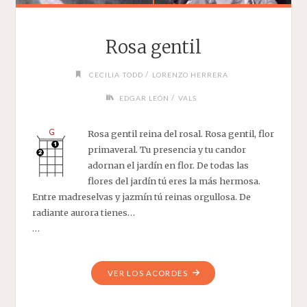
Rosa gentil
/
CECILIA TODD
LORENZO HERRERA
/
EDGAR LEÓN
VALS
Rosa gentil reina del rosal. Rosa gentil, flor
primaveral. Tu presencia y tu candor
adornan el jardín en flor. De todas las
flores del jardín tú eres la más hermosa.
Entre madreselvas y jazmín tú reinas orgullosa. De
radiante aurora tienes…
…
"ROSA
VER LOS ACORDES
GENTIL"