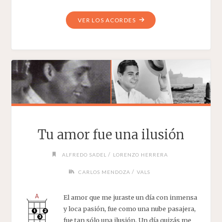
"JOSEFINA"
VER LOS ACORDES
Tu amor fue una ilusión
/
ALFREDO SADEL
LORENZO HERRERA
/
CARLOS MENDOZA
VALS
El amor que me juraste un día con inmensa
y loca pasión, fue como una nube pasajera,
fue tan sólo una ilusión. Un día quizás me