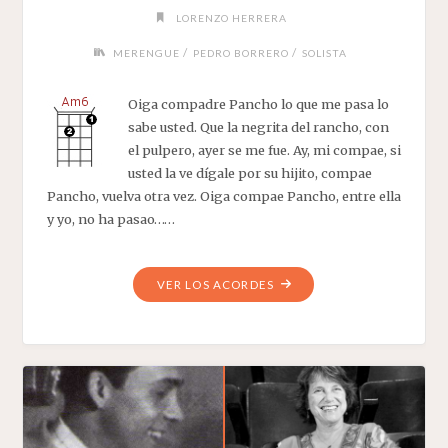
LORENZO HERRERA
/
/
MERENGUE
PEDRO BORRERO
SOLISTA
Oiga compadre Pancho lo que me pasa lo
sabe usted. Que la negrita del rancho, con
el pulpero, ayer se me fue. Ay, mi compae, si
usted la ve dígale por su hijito, compae
Pancho, vuelva otra vez. Oiga compae Pancho, entre ella
y yo, no ha pasao……
"COMPADRE
VER LOS ACORDES
PANCHO"