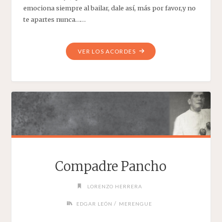
emociona siempre al bailar, dale así, más por favor,y no
te apartes nunca……
"POPURRIT
VER LOS ACORDES
CRIOLLÍSIMO
Nº
3"
Compadre Pancho
LORENZO HERRERA
/
EDGAR LEÓN
MERENGUE