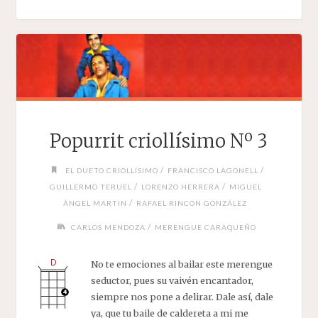
Popurrit criollísimo Nº 3
/
/
EL DUETO CRIOLLÍSIMO
FRANCISCO LAGONELL
/
/
GUILLERMO TERUEL
LORENZO HERRERA
MIGUEL
/
ÁNGEL MARTIN
RAFAEL RINCÓN GONZÁLEZ
/
CARLOS MENDOZA
MERENGUE CARAQUEÑO
No te emociones al bailar este merengue
seductor, pues su vaivén encantador,
siempre nos pone a delirar. Dale así, dale
ya, que tu baile de caldereta a mi me