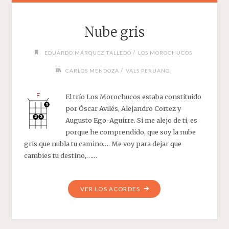
Nube gris
/
EDUARDO MÁRQUEZ TALLEDO
LOS MOROCHUCOS
/
CARLOS MENDOZA
VALS PERUANO
El trío Los Morochucos estaba constituido
por Óscar Avilés, Alejandro Cortez y
Augusto Ego-Aguirre. Si me alejo de ti, es
porque he comprendido, que soy la nube
gris que nubla tu camino…. Me voy para dejar que
cambies tu destino,……
"NUBE
VER LOS ACORDES
GRIS"