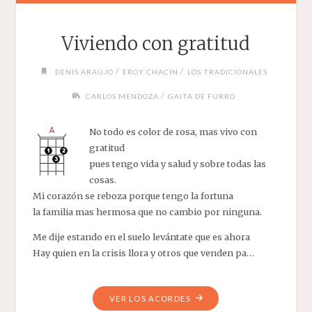
Viviendo con gratitud
/
/
DENIS ARAUJO
EROY CHACÍN
LOS TRADICIONALES
/
CARLOS MENDOZA
GAITA DE FURRO
No todo es color de rosa, mas vivo con
gratitud
pues tengo vida y salud y sobre todas las
cosas.
Mi corazón se reboza porque tengo la fortuna
la familia mas hermosa que no cambio por ninguna.
Me dije estando en el suelo levántate que es ahora
Hay quien en la crisis llora y otros que venden pa…
"VIVIENDO
VER LOS ACORDES