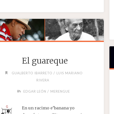
El guareque
/
GUALBERTO IBARRETO
LUIS MARIANO
RIVERA
/
EDGAR LEÓN
MERENGUE
En un racimo e’banana yo