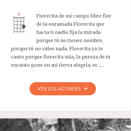
Florecita de mi campo libre flor
de la enramada Florecita que
hacia ti nadie fija la mirada
porque tú no tienes nombre,
porque tú no vales nada. Florecita yo te
canto porque florecita mía, la pureza de tu
encanto pone en mi tierra alegría; er……
"FLORECITA"
VER LOS ACORDES