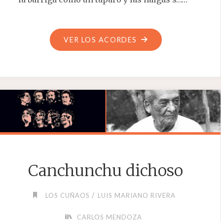
"JUANA
VER LOS ACORDES
FRANCISCA"
Canchunchu dichoso
/
LOS CUÑAOS
LUIS MARIANO RIVERA
CARLOS MENDOZA