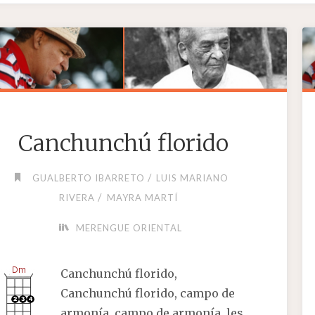
Canchunchú florido
/
GUALBERTO IBARRETO
LUIS MARIANO
/
RIVERA
MAYRA MARTÍ
MERENGUE ORIENTAL
Canchunchú florido,
Canchunchú florido, campo de
armonía, campo de armonía, les