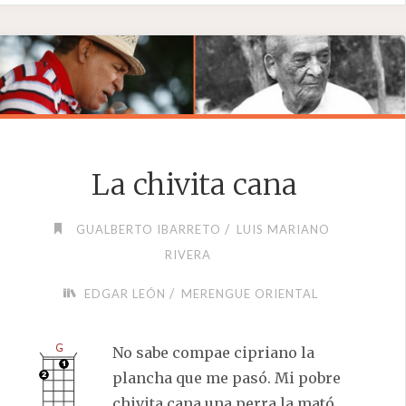
La chivita cana
/
GUALBERTO IBARRETO
LUIS MARIANO
RIVERA
/
EDGAR LEÓN
MERENGUE ORIENTAL
No sabe compae cipriano la
plancha que me pasó. Mi pobre
chivita cana una perra la mató.