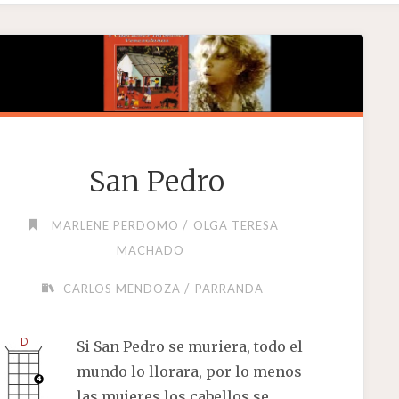
San Pedro
/
MARLENE PERDOMO
OLGA TERESA
MACHADO
/
CARLOS MENDOZA
PARRANDA
Si San Pedro se muriera, todo el
mundo lo llorara, por lo menos
las mujeres los cabellos se