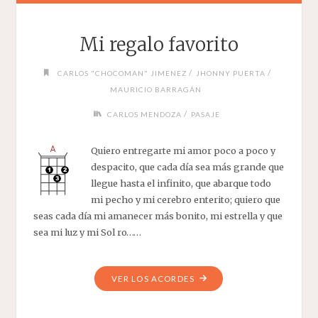
Mi regalo favorito
/
/
CARLOS "CHOCOMAN" JIMENEZ
JHONNY PUERTA
MAURICIO BARRAGÁN
/
CARLOS MENDOZA
PASAJE
Quiero entregarte mi amor poco a poco y
despacito, que cada día sea más grande que
llegue hasta el infinito, que abarque todo
mi pecho y mi cerebro enterito; quiero que
seas cada día mi amanecer más bonito, mi estrella y que
sea mi luz y mi Sol ro……
"MI
VER LOS ACORDES
REGALO
FAVORITO"