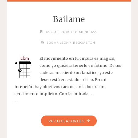
Bailame
MIGUEL "NACHO" MENDOZA
/
EDGAR LEÓN
REGGAETON
El movimiento en tu cintura es mágico,
como yo quisiera tenerlo en íntimo. De tus
caderas me siento un fanático, ya este
deseo está en estado crítico. En mi
intención hay objetivos tácitos, en la locura un
sentimiento implícito. Con las mirada…
…
"BAILAME"
VER LOS ACORDES