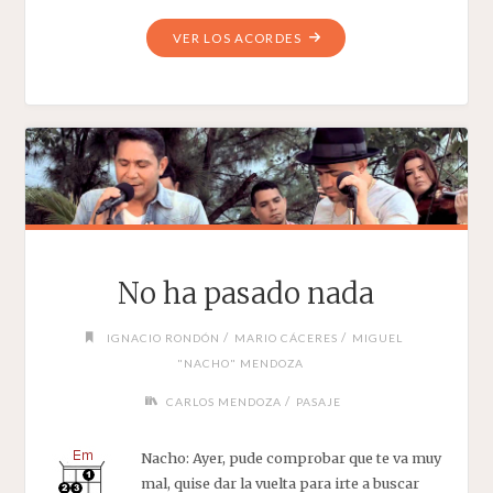
"ANDAS
VER LOS ACORDES
EN
MI
CABEZA"
No ha pasado nada
/
/
IGNACIO RONDÓN
MARIO CÁCERES
MIGUEL
"NACHO" MENDOZA
/
CARLOS MENDOZA
PASAJE
Nacho: Ayer, pude comprobar que te va muy
mal, quise dar la vuelta para irte a buscar