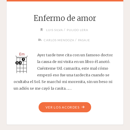
Enfermo de amor
/
LUIS SILVA
PULIDO LERA
/
CARLOS MENDOZA
PASAJE
Ayer tarde tuve cita con un famoso doctor
la causa de mi visita en un libro él anotó.
Cuénteme Ud. camarita, este mal cómo
empezó eso fue una tardecita cuando se
ocultaba el Sol. Se marchó mi morenita, sin un beso ni
un adiós se me cayó la casita……
"ENFERMO
VER LOS ACORDES
DE
AMOR"