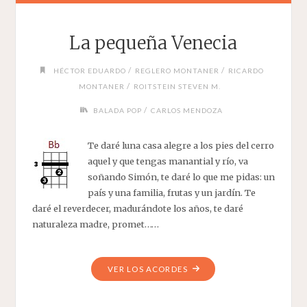
La pequeña Venecia
/
/
HÉCTOR EDUARDO
REGLERO MONTANER
RICARDO
/
MONTANER
ROITSTEIN STEVEN M.
/
BALADA POP
CARLOS MENDOZA
Te daré luna casa alegre a los pies del cerro
aquel y que tengas manantial y río, va
soñando Simón, te daré lo que me pidas: un
país y una familia, frutas y un jardín. Te
daré el reverdecer, madurándote los años, te daré
naturaleza madre, promet……
"LA
VER LOS ACORDES
PEQUEÑA
VENECIA"