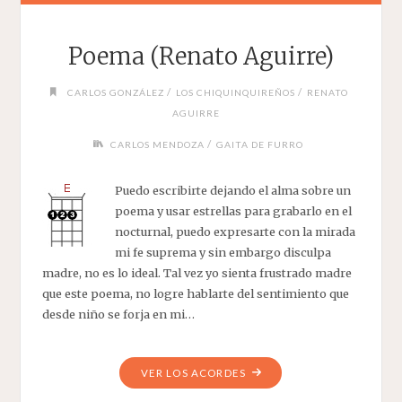
Poema (Renato Aguirre)
/
/
CARLOS GONZÁLEZ
LOS CHIQUINQUIREÑOS
RENATO
AGUIRRE
/
CARLOS MENDOZA
GAITA DE FURRO
Puedo escribirte dejando el alma sobre un
poema y usar estrellas para grabarlo en el
nocturnal, puedo expresarte con la mirada
mi fe suprema y sin embargo disculpa
madre, no es lo ideal. Tal vez yo sienta frustrado madre
que este poema, no logre hablarte del sentimiento que
desde niño se forja en mi…
"POEMA
VER LOS ACORDES
(RENATO