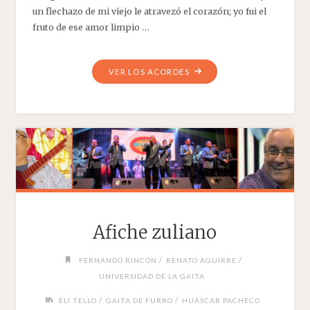
un flechazo de mi viejo le atravezó el corazón; yo fui el
fruto de ese amor limpio …
"LLUVIA
VER LOS ACORDES
DE
RECUERDOS"
Afiche zuliano
/
/
FERNANDO RINCÓN
RENATO AGUIRRE
UNIVERSIDAD DE LA GAITA
/
/
ELI TELLO
GAITA DE FURRO
HUÁSCAR PACHECO