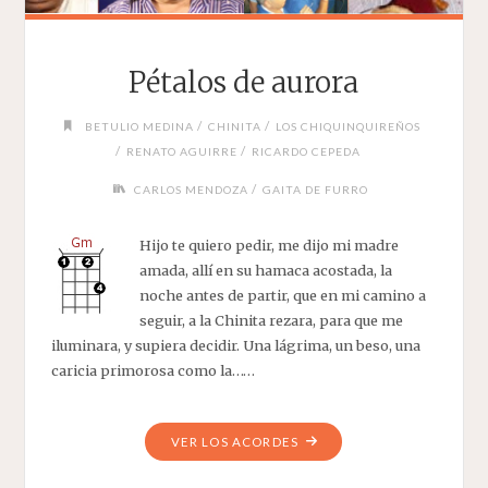
Pétalos de aurora
/
/
BETULIO MEDINA
CHINITA
LOS CHIQUINQUIREÑOS
/
/
RENATO AGUIRRE
RICARDO CEPEDA
/
CARLOS MENDOZA
GAITA DE FURRO
Hijo te quiero pedir, me dijo mi madre
amada, allí en su hamaca acostada, la
noche antes de partir, que en mi camino a
seguir, a la Chinita rezara, para que me
iluminara, y supiera decidir. Una lágrima, un beso, una
caricia primorosa como la……
"PÉTALOS
VER LOS ACORDES
DE