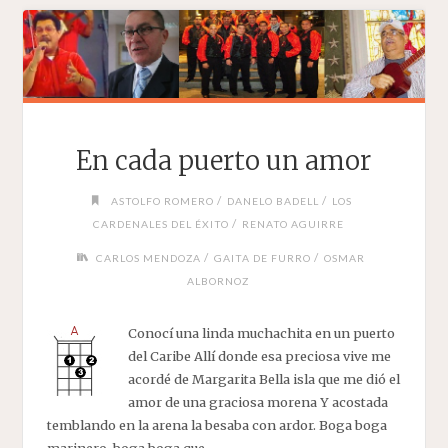
En cada puerto un amor
/
/
ASTOLFO ROMERO
DANELO BADELL
LOS
/
CARDENALES DEL ÉXITO
RENATO AGUIRRE
/
/
CARLOS MENDOZA
GAITA DE FURRO
OSMAR
ALBORNOZ
Conocí una linda muchachita en un puerto
del Caribe Allí donde esa preciosa vive me
acordé de Margarita Bella isla que me dió el
amor de una graciosa morena Y acostada
temblando en la arena la besaba con ardor. Boga boga
marinero, boga boga que …