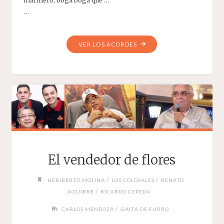
…
"EN
VER LOS ACORDES
CADA
PUERTO
UN
AMOR"
El vendedor de flores
/
/
HERIBERTO MOLINA
LOS COLOSALES
RENATO
/
AGUIRRE
RICARDO CEPEDA
/
CARLOS MENDOZA
GAITA DE FURRO