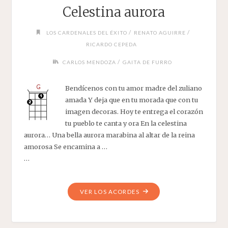
Celestina aurora
/
/
LOS CARDENALES DEL ÉXITO
RENATO AGUIRRE
RICARDO CEPEDA
/
CARLOS MENDOZA
GAITA DE FURRO
Bendícenos con tu amor madre del zuliano
amada Y deja que en tu morada que con tu
imagen decoras. Hoy te entrega el corazón
tu pueblo te canta y ora En la celestina
aurora… Una bella aurora marabina al altar de la reina
amorosa Se encamina a …
…
"CELESTINA
VER LOS ACORDES
AURORA"