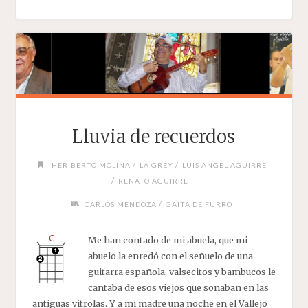
AGUIRRE)"
Lluvia de recuerdos
/
/
HERIBERTO MOLINA
LA GREY
LUIS ANGEL AGUIRRE
/
RENATO AGUIRRE
/
CARLOS MENDOZA
GAITA DE FURRO
Me han contado de mi abuela, que mi
abuelo la enredó con el señuelo de una
guitarra española, valsecitos y bambucos le
cantaba de esos viejos que sonaban en las
antiguas vitrolas. Y a mi madre una noche en el Vallejo