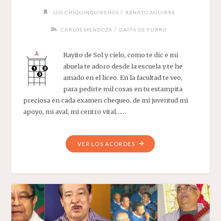
/
LOS CHIQUINQUIREÑOS
RENATO AGUIRRE
/
CARLOS MENDOZA
GAITA DE FURRO
Rayito de Sol y cielo, como te dic e mi
abuela te adoro desde la escuela y te he
amado en el liceo. En la facultad te veo,
para pedirte mil cosas en tu estampita
preciosa en cada examen chequeo. de mi juventud mi
apoyo, mi aval, mi centro vital……
"ORACIÓN
VER LOS ACORDES
DEL
ESTUDIANTE"