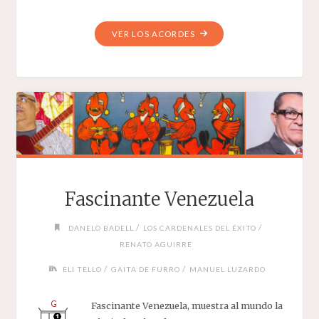
"MI
VER LOS ACORDES
PEQUEÑA
VIDA"
Fascinante Venezuela
/
/
DANELO BADELL
LOS CARDENALES DEL ÉXITO
RENATO AGUIRRE
/
/
ELI TELLO
GAITA DE FURRO
MANUEL LUZARDO
Fascinante Venezuela, muestra al mundo la