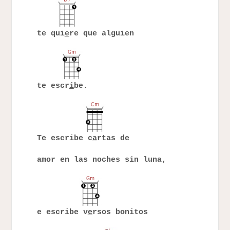
te qui
e
re que alguien
te escr
i
be.
Te escribe c
a
rtas de
amor en las noches sin luna,
e escribe v
e
rsos bonitos