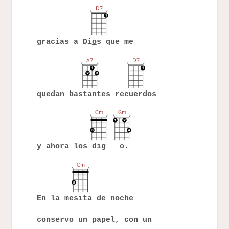
gracias a Di
o
s que me
quedan bast
a
ntes recu
e
rdos
y ahora los d
i
g
o
.
En la mes
i
ta de noche
conservo un papel, con un