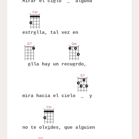
Mirar el ci
e
lo
alguna
estr
e
lla, tal vez en
e
lla hay un recu
e
rdo,
mira hacia el cielo
y
no te olv
i
des, que alguien