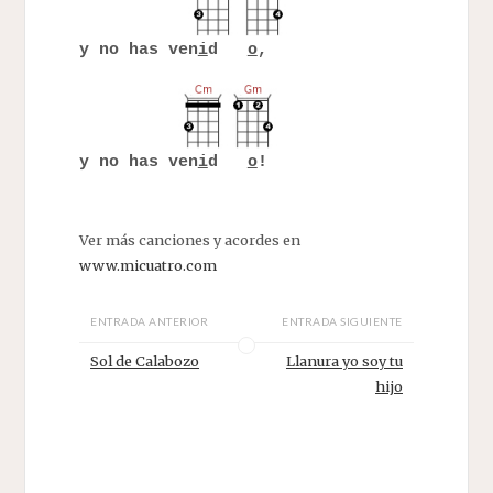
y no has ven
i
d
o
,
y no has ven
i
d
o
!
Ver más canciones y acordes en
www.micuatro.com
ENTRADA ANTERIOR
ENTRADA SIGUIENTE
Sol de Calabozo
Llanura yo soy tu
hijo