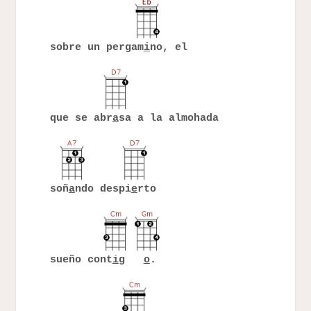
sobre un pergam
i
no, el
que se abr
a
sa a la almohada
soñ
a
ndo despi
e
rto
sueño cont
i
g
o
.