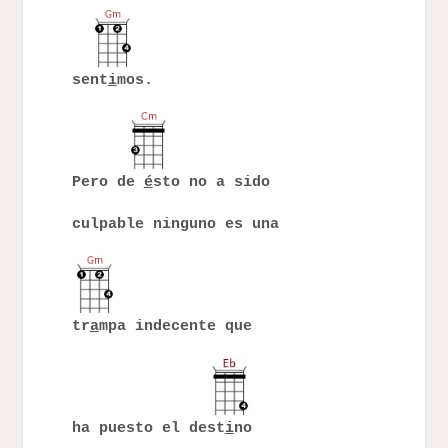
sent
i
mos.
Pero de
é
sto no a sido
culpable ninguno es una
tr
a
mpa indecente que
ha puesto el dest
i
no