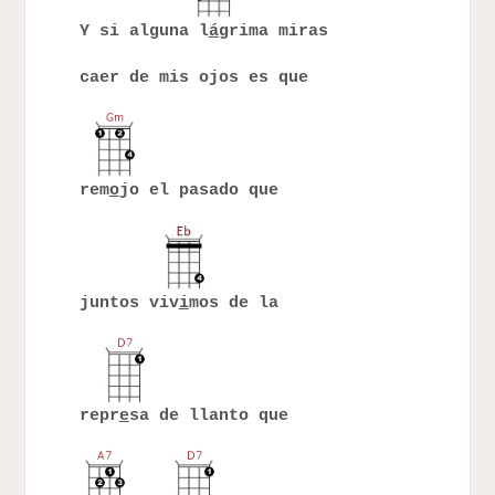
Y si alguna l
á
grima miras
caer de mis ojos es que
rem
o
jo el pasado que
juntos viv
i
mos de la
repr
e
sa de llanto que