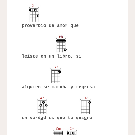
prov
e
rbio de amor que
leíste en un l
i
bro, si
alguien se m
a
rcha y regresa
en verd
a
d es que te qui
e
re