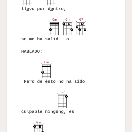
ll
e
vo por d
e
ntro,
se me ha sal
i
d
o
.
HABLADO:
"Pero de
é
sto no ha sido
culpable ningun
o
, es