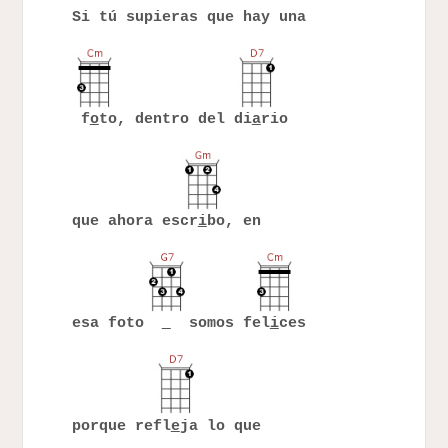
Si tú supieras que hay una
f
o
to, dentro del di
a
rio
que ahora escr
i
bo, en
esa foto
somos fel
i
ces
porque refl
e
ja lo que