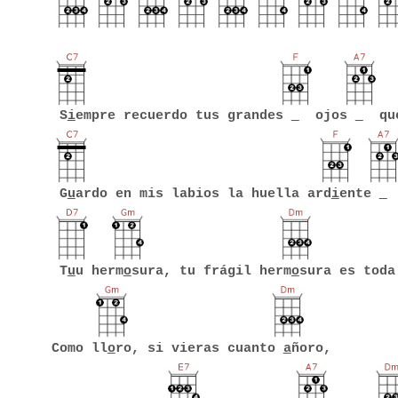
S
i
empre recuerdo tus grandes
ojos
que
G
u
ardo en mis labios la huella ard
i
ente
d
T
u
u herm
o
sura, tu frágil herm
o
sura es toda
Como ll
o
ro, si vieras cuanto
a
ñoro,