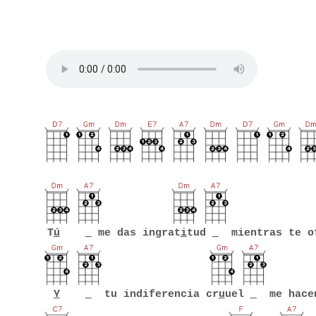
T
ú
me das ingrat
i
tud
mientras te o
Y
tu indiferencia cr
u
uel
me hacen