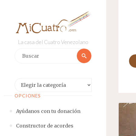
Saltar
al
contenido
La casa del Cuatro Venezolano
Buscar:
Buscar
Categorías
OPCIONES
Ayúdanos con tu donación
Constructor de acordes