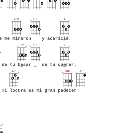
 me m
i
raron
y acaric
i
é.
e tu b
e
sar
de tu qu
e
rer.
 mi l
o
cura es mi gran pad
e
cer