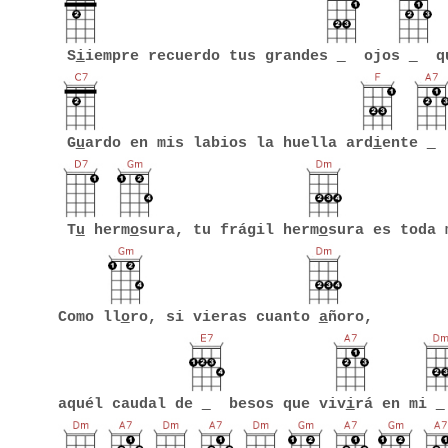
S
i
iempre recuerdo tus grandes
ojos
qu
G
u
ardo en mis labios la huella ard
i
ente
d
T
u
herm
o
sura, tu frágil herm
o
sura es toda 
Como ll
o
ro, si vieras cuanto
a
ñoro,
aquél caudal de
besos que viv
i
rá en mi