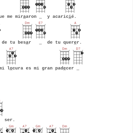
e me mir
a
aron
y acaric
i
é.
e tu bes
a
r
de tu quer
e
r.
mi l
o
cura es mi gran pad
e
cer
ser.