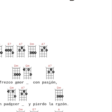
frezco
a
mor
con pas
i
ón,
 pad
e
cer
y pierdo la r
a
zón.