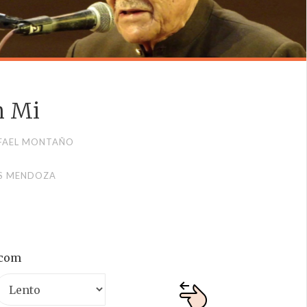
n Mi
FAEL MONTAÑO
S MENDOZA
.com