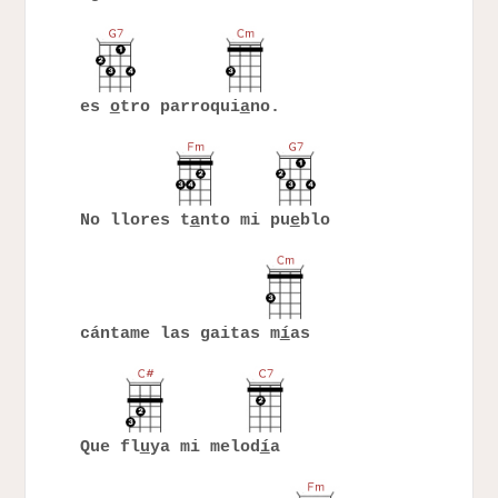
es
o
tro parroqui
a
no.
No llores t
a
nto mi pu
e
blo
cántame las gaitas m
í
as
Que fl
u
ya mi melod
í
a