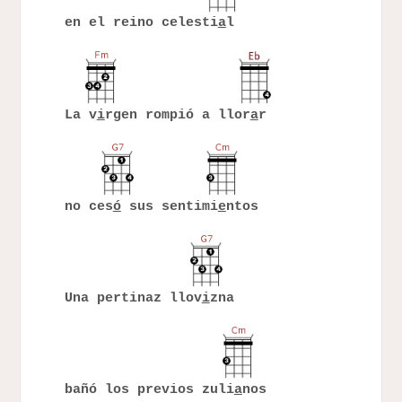
en el reino celesti
a
l
La v
i
rgen rompió a llor
a
r
no ces
ó
sus sentimi
e
ntos
Una pertinaz llov
i
zna
bañó los previos zuli
a
nos