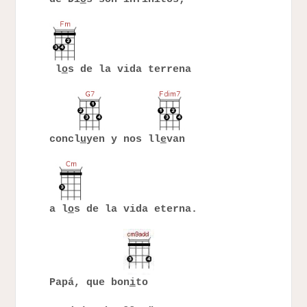
l
o
s de la vida terrena
concl
u
yen y nos ll
e
van
a l
o
s de la vida eterna.
Papá, que bon
i
to