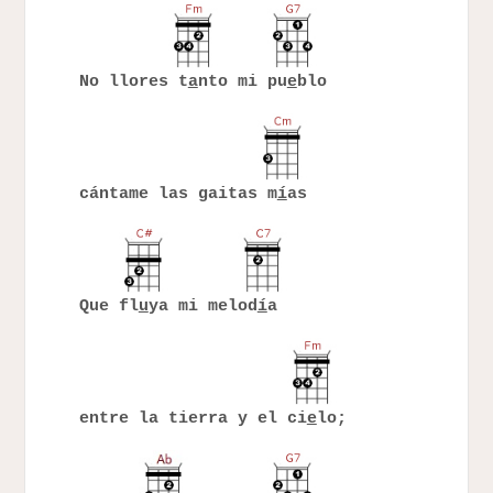
No llores t
a
nto mi pu
e
blo
cántame las gaitas m
í
as
Que fl
u
ya mi melod
í
a
entre la tierra y el ci
e
lo;