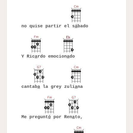
no quise partir el s
á
bado
Y Ric
a
rdo emocion
a
do
cantab
a
la grey zuli
a
na
Me pregunt
ó
por Ren
a
to,