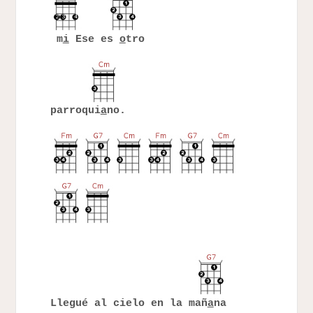
m
i
Ese es
o
tro
parroqui
a
no.
Llegué al cielo en la mañ
a
na