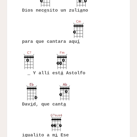
Dios nec
e
sito un zuli
a
no
para que cantara aqu
í
Y allí est
á
Astolfo
Dav
i
d, que cant
a
igualito a m
i
Ese