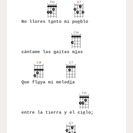
No llores t
a
nto mi pu
e
blo
cántame las gaitas m
í
as
Que fl
u
ya mi melod
í
a
entre la tierra y el ci
e
lo;