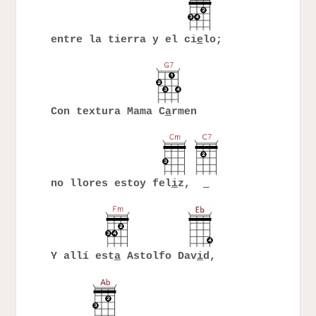
entre la tierra y el ci
e
lo;
Con textura Mama C
a
rmen
no llores estoy fel
i
z,
Y allí est
a
Astolfo Dav
i
d,