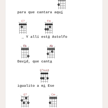
para que cantara aqu
í
Y allí est
á
Astolfo
Dav
i
d, que cant
a
igualito a m
i
Ese