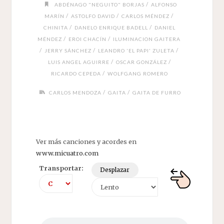
/
ABDÉNAGO "NEGUITO" BORJAS
ALFONSO
/
/
/
MARÍN
ASTOLFO DAVID
CARLOS MÉNDEZ
/
/
CHINITA
DANELO ENRIQUE BADELL
DANIEL
/
/
MÉNDEZ
EROI CHACÍN
ILUMINACION GAITERA
/
/
/
JERRY SÁNCHEZ
LEANDRO 'EL PAPI' ZULETA
/
/
LUIS ANGEL AGUIRRE
OSCAR GONZÁLEZ
/
RICARDO CEPEDA
WOLFGANG ROMERO
/
/
CARLOS MENDOZA
GAITA
GAITA DE FURRO
Ver más canciones y acordes en
www.micuatro.com
Transportar:
Desplazar