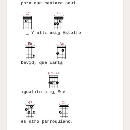
para que cantara aqu
í
Y allí est
á
Astolfo
Dav
i
d, que cant
a
igualito a m
i
Ese
es
o
tro parroqui
a
no.