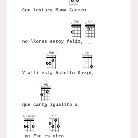
Con textura Mama C
a
rmen
no llores estoy fel
i
z,
Y allí est
a
Astolfo Dav
i
d,
que cant
a
igualito a
m
i
Ese es
o
tro