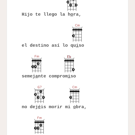
Hijo te llego la h
o
ra,
el destino así lo qu
i
so
semej
a
nte comprom
i
so
no dej
é
is morir mi
o
bra,