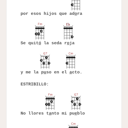
por esos hijos que ad
o
ra
Se quit
ó
la seda r
o
ja
y me la p
u
so en el
a
cto.
ESTRIBILLO:
No llores t
a
nto mi pu
e
blo