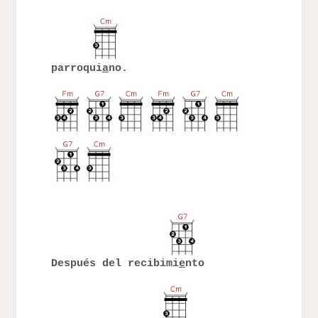
parroqui
a
no.
Después del recibimi
e
nto