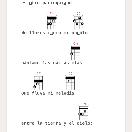
es
o
tro parroqui
a
no.
No llores t
a
nto mi pu
e
blo
cántame las gaitas m
í
as
Que fl
u
ya mi melod
í
a
entre la tierra y el ci
e
lo;