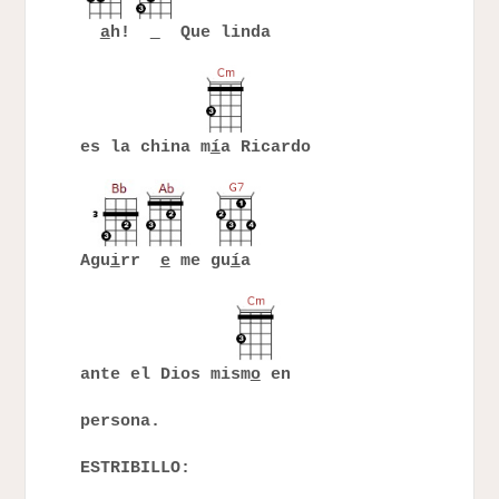
a
h!
Que linda
es la china m
í
a Ricardo
Agu
i
rr
e
me gu
í
a
ante el Dios mism
o
en
persona.
ESTRIBILLO: