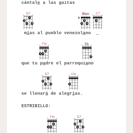
cántal
e
a las gaitas
m
í
as al pueblo venezol
a
no
que tu p
a
dre el parroqui
a
no
se llenar
á
de alegr
í
as.
ESTRIBILLO: