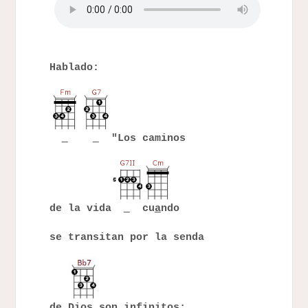
Hablado:
"Los caminos
de la vida
cu
a
ndo
se transitan por la senda
de Di
o
s son infinitos;