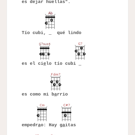
es dejar huellas".
Tío cubi,
qué lindo
es el ci
e
lo tío cubi
es como mi b
a
rrio
empedr
a
o: Hay g
a
itas