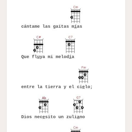
cántame las gaitas m
í
as
Que fl
u
ya mi melod
í
a
entre la tierra y el ci
e
lo;
Dios nec
e
sito un zuli
a
no