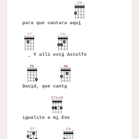
para que cantara aqu
í
Y allí est
á
Astolfo
Dav
i
d, que cant
a
igualito a m
i
Ese