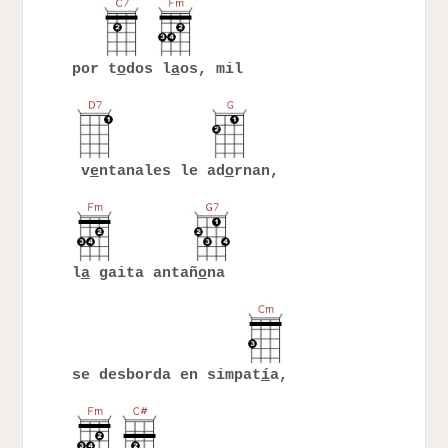
por t
o
dos l
a
os, mil
v
e
ntanales le ad
o
rnan,
l
a
gaita antañ
o
na
se desborda en simpat
í
a,