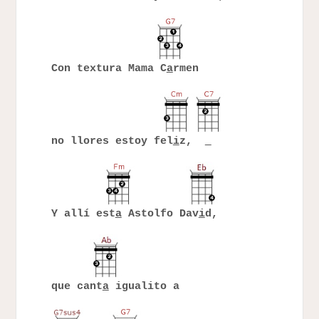
Con textura Mama C
a
rmen
no llores estoy fel
i
z,
Y allí est
a
Astolfo Dav
i
d,
que cant
a
igualito a