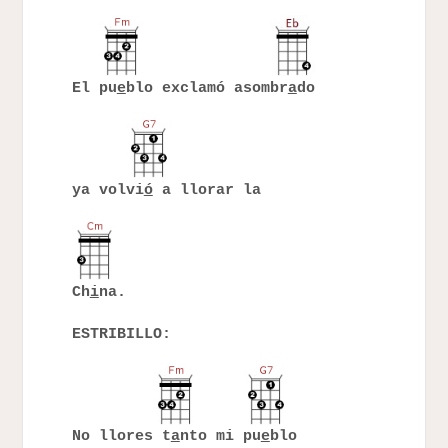
El pu
e
blo exclamó asombr
a
do
ya volvi
ó
a llorar la
Ch
i
na.
ESTRIBILLO:
No llores t
a
nto mi pu
e
blo