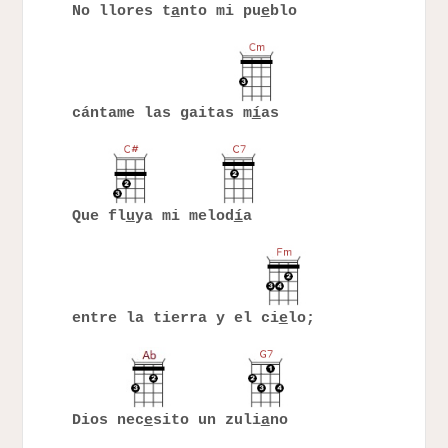
No llores t
a
nto mi pu
e
blo
cántame las gaitas m
í
as
Que fl
u
ya mi melod
í
a
entre la tierra y el ci
e
lo;
Dios nec
e
sito un zuli
a
no