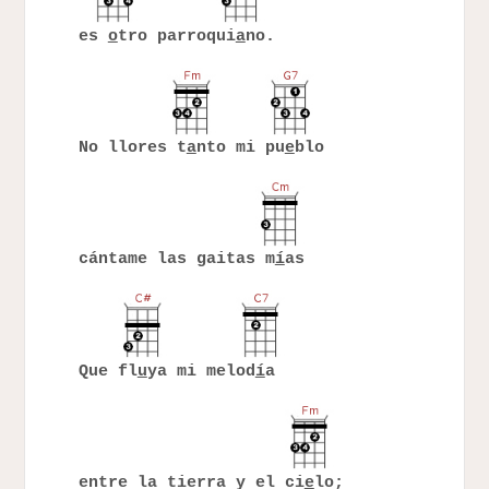
es
o
tro parroqui
a
no.
No llores t
a
nto mi pu
e
blo
cántame las gaitas m
í
as
Que fl
u
ya mi melod
í
a
entre la tierra y el ci
e
lo;