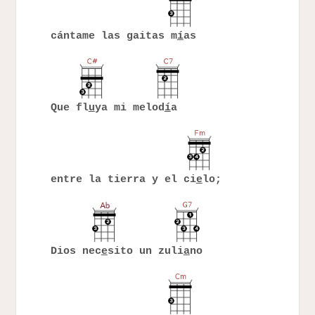
cántame las gaitas m
í
as
Que fl
u
ya mi melod
í
a
entre la tierra y el ci
e
lo;
Dios nec
e
sito un zuli
a
no