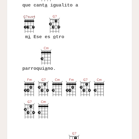
que cant
a
igualito a
m
i
Ese es
o
tro
parroqui
a
no.