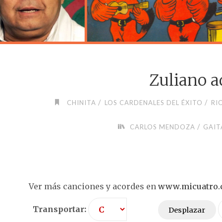
Zuliano a
/
/
CHINITA
LOS CARDENALES DEL ÉXITO
RI
/
CARLOS MENDOZA
GAIT
Ver más canciones y acordes en
www.micuatro
Transportar:
Desplazar