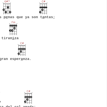
s p
e
nas que ya son t
a
ntas;
 tiran
i
za
gran esper
a
nza.