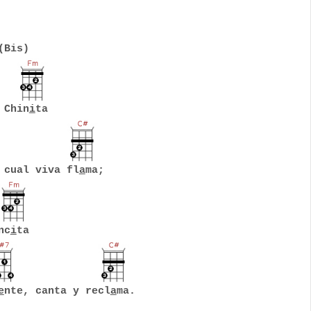
(Bis)
 Chin
i
ta
 cual viva fl
a
ma;
nc
i
ta
e
nte, canta y recl
a
ma.