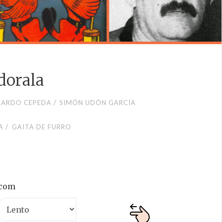
dorala
/
CARDO CEPEDA
SIMÓN UDÓN GARCÍA
/
A
GAITA DE FURRO
.com