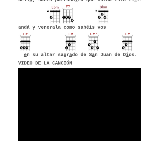
bell
a
, santa patronc
i
ta que cuida esta ti
e
r
andá y vener
a
la c
o
mo sabéis v
o
s
e
n su altar sagr
a
do de S
a
n Juan de D
i
os. 
VIDEO DE LA CANCIÓN