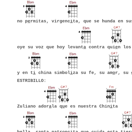
no p
e
rmitas, virgenc
i
ta, que se hunda en su
oye su voz que hoy levant
a
contra qui
e
n los
y en t
i
china simbol
i
za su fe, su am
o
r, su 
ESTRIBILLO:
Zuliano ador
a
la q
u
e es nuestra Chin
i
ta