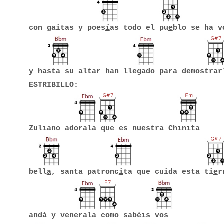
con gaitas y poes
í
as todo el pu
e
blo se ha v
y hast
a
su altar han lleg
a
do para demostr
a
r
ESTRIBILLO:
Zuliano ador
a
la q
u
e es nuestra Chin
i
ta
bell
a
, santa patronc
i
ta que cuida esta ti
e
r
andá y vener
a
la c
o
mo sabéis v
o
s