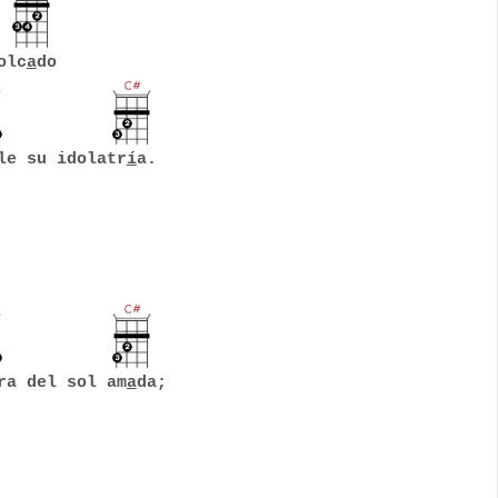
olc
a
do
le su idolatr
í
a.
ra del sol am
a
da;