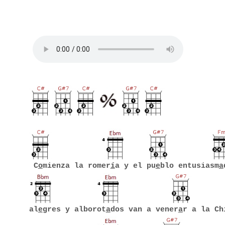
C
o
mienza la romer
í
a y el pu
e
blo entusiasm
a
al
e
gres y alborot
a
dos van a vener
a
r a la Ch