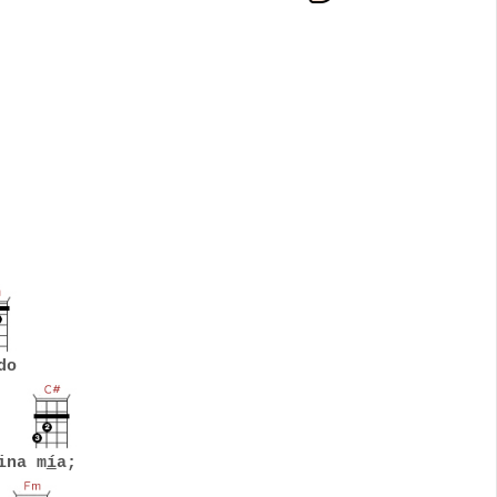
do
ina m
í
a;