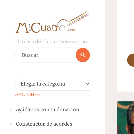
Saltar
al
contenido
La casa del Cuatro Venezolano
Buscar:
Buscar
Categorías
OPCIONES
Ayúdanos con tu donación
Constructor de acordes