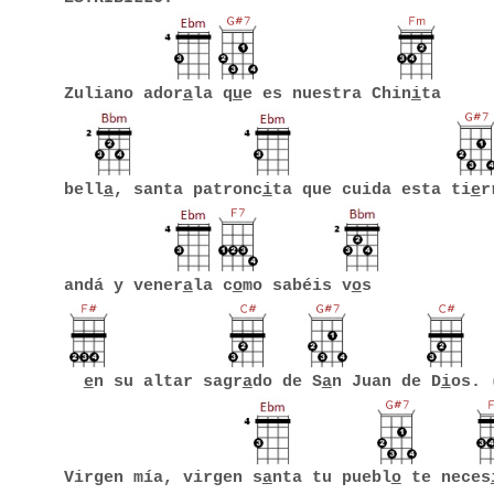
Zuliano ador
a
la q
u
e es nuestra Chin
i
ta
bell
a
, santa patronc
i
ta que cuida esta ti
e
r
andá y vener
a
la c
o
mo sabéis v
o
s
e
n su altar sagr
a
do de S
a
n Juan de D
i
os. 
Virgen mía, virgen s
a
nta tu puebl
o
te neces