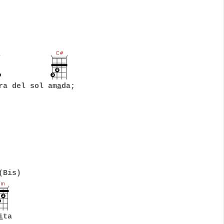
ra del sol am
a
da;
(Bis)
i
ta