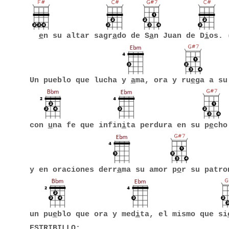
e
n su altar sagr
a
do de S
a
n Juan de D
i
os. 
Un pueblo que lucha y
a
ma, ora y ru
e
ga a su
con
u
na fe que infin
i
ta perdura en su p
e
cho
y en oraciones derr
a
ma su amor p
o
r su patro
un pu
e
blo que ora y med
i
ta, el mismo que si
ESTRIBILLO: