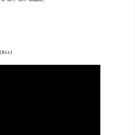
ra del sol am
a
da;
(Bis)