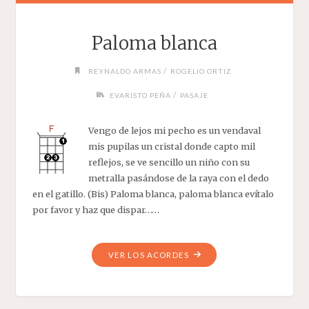
Paloma blanca
/
REYNALDO ARMAS
ROGELIO ORTIZ
/
EVARISTO PEÑA
PASAJE
Vengo de lejos mi pecho es un vendaval
mis pupilas un cristal donde capto mil
reflejos, se ve sencillo un niño con su
metralla pasándose de la raya con el dedo
en el gatillo. (Bis) Paloma blanca, paloma blanca evítalo
por favor y haz que dispar……
"PALOMA
VER LOS ACORDES
BLANCA"