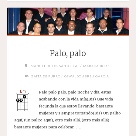
PARA
AMAR"
Palo, palo
/
MANUEL DE LOS SANTOS GIL
MARACAIBO 15
/
GAITA DE FURRO
OSWALDO ABREU GARCÍA
Palo palo palo, palo noche y día, estas
acabando con la vida mía(Bis) Que vida
fecunda la que estoy llevando, bastante
mujeres y siempre tomando(Bis) Un palito
aquí, (un palito aquí), otro más allá, (otro más allá)
bastante mujeres para celebrar…….