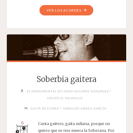
"PALO,
VER LOS ACORDES
PALO"
Soberbia gaitera
/
EL MONUMENTAL RICARDO AGUIRRE GONZÁLEZ
GRUPO EL SALADILLO
/
GAITA DE FURRO
OSWALDO ABREU GARCÍA
Canta gaitero, gaita zuliana, porque no
quiero que se nos muera la Soberana. Por