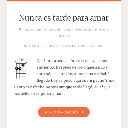
Nunca es tarde para amar
/
/
JESÚS TERÁN "CHAVÍN"
LENÍN PULGAR
RINCÓN
MORALES
/
GAITA DE FURRO
OSWALDO ABREU GARCÍA
Que bonita sensación es la que yo estoy
sintiendo, Después de viejo queriendo y
con todo el corazón; Aunque no me había
llegado hoy se posó aquí en mi pecho Y me
siento satisfecho porque aunque tarde llegó…e…e! Que
maravilloso es poder amar……
"NUNCA
VER LOS ACORDES
ES
TARDE