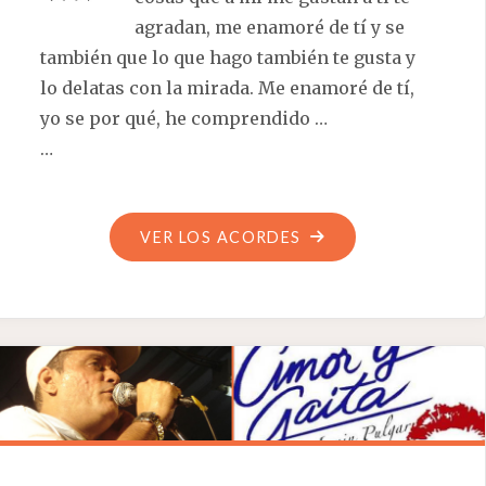
agradan, me enamoré de tí y se
también que lo que hago también te gusta y
lo delatas con la mirada. Me enamoré de tí,
yo se por qué, he comprendido …
…
"ME
VER LOS ACORDES
ENAMORÉ
DE
TÍ"