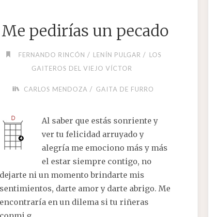
Me pedirías un pecado
/
/
FERNANDO RINCÓN
LENÍN PULGAR
LOS
GAITEROS DEL VIEJO VÍCTOR
/
CARLOS MENDOZA
GAITA DE FURRO
Al saber que estás sonriente y
ver tu felicidad arruyado y
alegría me emociono más y más
el estar siempre contigo, no
dejarte ni un momento brindarte mis
sentimientos, darte amor y darte abrigo. Me
encontraría en un dilema si tu riñeras
conmi g…