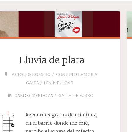
Lluvia de plata
/
ASTOLFO ROMERO
CONJUNTO AMOR Y
/
GAITA
LENÍN PULGAR
/
CARLOS MENDOZA
GAITA DE FURRO
Recuerdos gratos de mi niñez,
en el barrio donde me crié,
percibo el aroma del cafecito