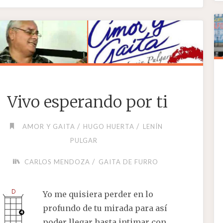
Vivo esperando por ti
/
/
AMOR Y GAITA
HUGO HUERTA
LENÍN
PULGAR
/
CARLOS MENDOZA
GAITA DE FURRO
Yo me quisiera perder en lo
profundo de tu mirada para así
poder llegar hasta intimar con