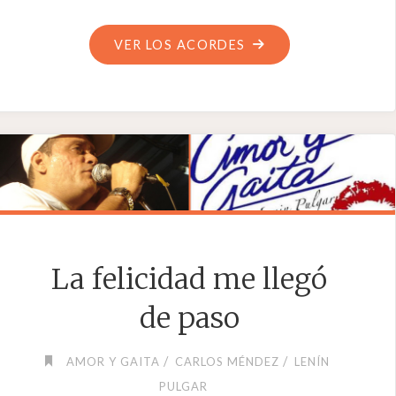
"MI
VER LOS ACORDES
AMOR
LEJANO"
La felicidad me llegó
de paso
/
/
AMOR Y GAITA
CARLOS MÉNDEZ
LENÍN
PULGAR