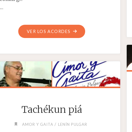
…
"ME
VER LOS ACORDES
PEDIRÍAS
UN
PECADO"
Tachékun piá
/
AMOR Y GAITA
LENÍN PULGAR