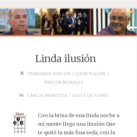
LLEGÓ
DE
PASO"
Linda ilusión
/
/
FERNANDO RINCÓN
LENÍN PULGAR
RINCÓN MORALES
/
CARLOS MENDOZA
GAITA DE FURRO
Con la brisa de una linda noche a
mi mente llego una ilusión Que
te quitó la más fina seda, con la