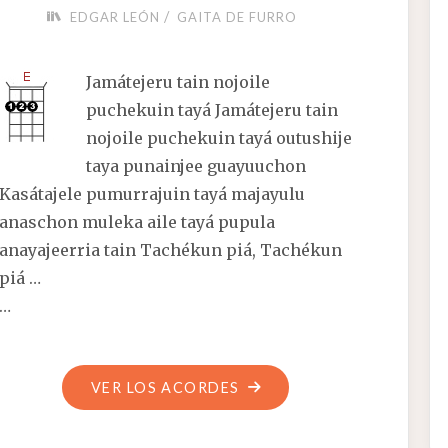
/
EDGAR LEÓN
GAITA DE FURRO
Jamátejeru tain nojoile
puchekuin tayá Jamátejeru tain
nojoile puchekuin tayá outushije
taya punainjee guayuuchon
Kasátajele pumurrajuin tayá majayulu
anaschon muleka aile tayá pupula
anayajeerria tain Tachékun piá, Tachékun
piá …
…
"TACHÉKUN
VER LOS ACORDES
PIÁ"