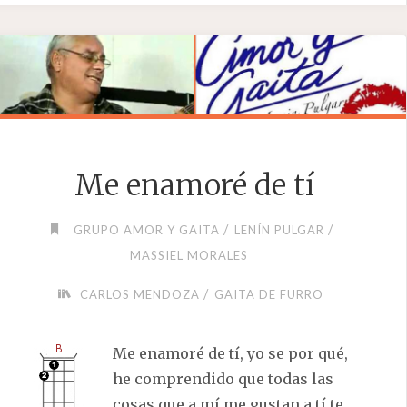
Me enamoré de tí
/
/
GRUPO AMOR Y GAITA
LENÍN PULGAR
MASSIEL MORALES
/
CARLOS MENDOZA
GAITA DE FURRO
Me enamoré de tí, yo se por qué,
he comprendido que todas las
cosas que a mí me gustan a tí te