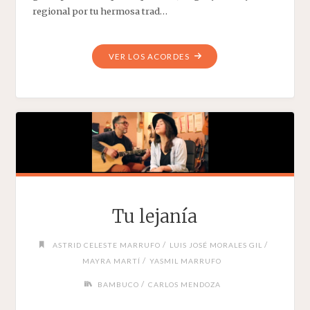
regional por tu hermosa trad…
"MARACAIBO
VER LOS ACORDES
ES
MARACAIBO"
Tu lejanía
/
/
ASTRID CELESTE MARRUFO
LUIS JOSÉ MORALES GIL
/
MAYRA MARTÍ
YASMIL MARRUFO
/
BAMBUCO
CARLOS MENDOZA