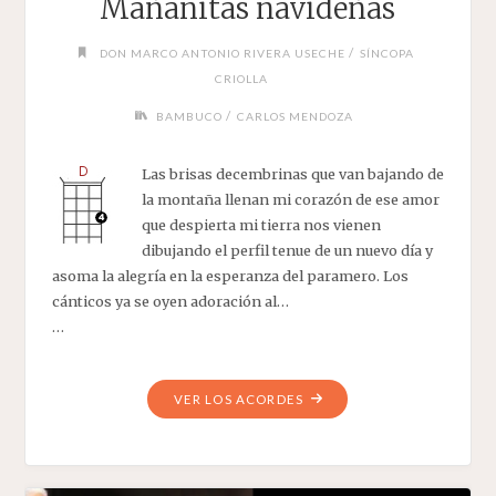
Mañanitas navideñas
/
DON MARCO ANTONIO RIVERA USECHE
SÍNCOPA
CRIOLLA
/
BAMBUCO
CARLOS MENDOZA
Las brisas decembrinas que van bajando de
la montaña llenan mi corazón de ese amor
que despierta mi tierra nos vienen
dibujando el perfil tenue de un nuevo día y
asoma la alegría en la esperanza del paramero. Los
cánticos ya se oyen adoración al…
…
"MAÑANITAS
VER LOS ACORDES
NAVIDEÑAS"