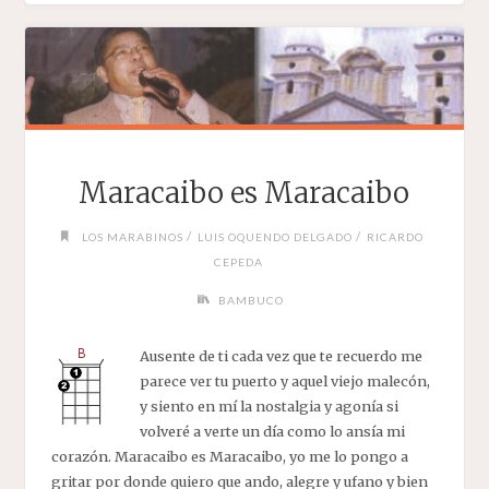
Maracaibo es Maracaibo
/
/
LOS MARABINOS
LUIS OQUENDO DELGADO
RICARDO
CEPEDA
BAMBUCO
Ausente de ti cada vez que te recuerdo me
parece ver tu puerto y aquel viejo malecón,
y siento en mí la nostalgia y agonía si
volveré a verte un día como lo ansía mi
corazón. Maracaibo es Maracaibo, yo me lo pongo a
gritar por donde quiero que ando, alegre y ufano y bien