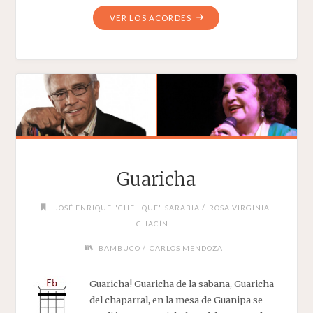
"AMOR
VER LOS ACORDES
ROBADO"
Guaricha
/
JOSÉ ENRIQUE "CHELIQUE" SARABIA
ROSA VIRGINIA
CHACÍN
/
BAMBUCO
CARLOS MENDOZA
Guaricha! Guaricha de la sabana, Guaricha
del chaparral, en la mesa de Guanipa se