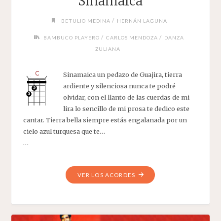
Sinamaica
/
BETULIO MEDINA
HERNÁN LAGUNA
/
/
BAMBUCO PLAYERO
CARLOS MENDOZA
DANZA
ZULIANA
Sinamaica un pedazo de Guajira, tierra
ardiente y silenciosa nunca te podré
olvidar, con el llanto de las cuerdas de mi
lira lo sencillo de mi prosa te dedico este
cantar. Tierra bella siempre estás engalanada por un
cielo azul turquesa que te…
…
"SINAMAICA"
VER LOS ACORDES