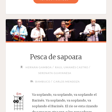
BAJO
LA
LUNA"
Pesca de sapoara
/
/
HERNÁN GAMBOA
RAUL UMANÉS CASTRO
SERENATA GUAYANESA
/
BAMBUCO
CARLOS MENDOZA
Va soplando, va soplando, va soplando el
Barinés. Va soplando, va soplando, va
soplando el Barinés. El rio se esta rizando
de sapoaras otra vez, y los pescadores