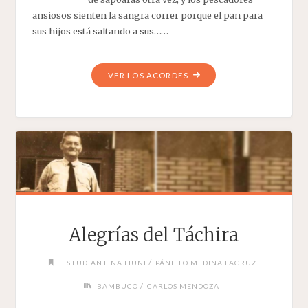
ansiosos sienten la sangra correr porque el pan para
sus hijos está saltando a sus……
"PESCA
VER LOS ACORDES
DE
SAPOARA"
Alegrías del Táchira
/
ESTUDIANTINA LIUNI
PÁNFILO MEDINA LACRUZ
/
BAMBUCO
CARLOS MENDOZA