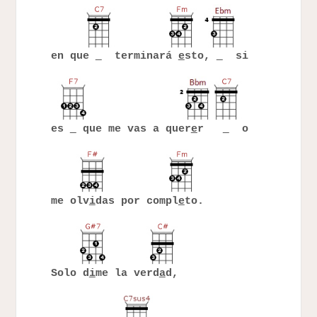
en que
terminará
e
sto,
si
es
que me vas a quer
e
r
o
me olv
i
das por compl
e
to.
Solo d
i
me la verd
a
d,