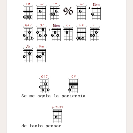
Se me ag
o
ta la paci
e
ncia
de tanto pens
a
r