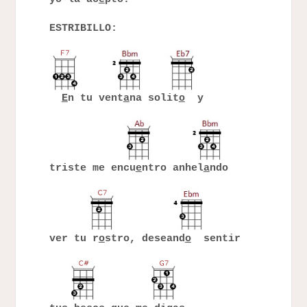
ESTRIBILLO:
E
n tu vent
a
na solit
o
y
triste me encu
e
ntro anhel
a
ndo
ver tu r
o
stro, deseand
o
sentir