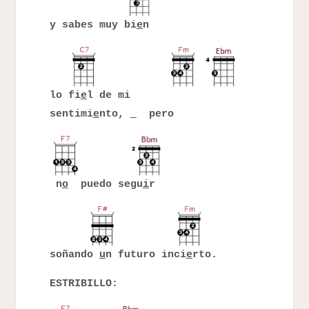
y sabes muy bi
e
n
lo fi
e
l de mi
sentimi
e
nto,
pero
n
o
puedo segu
i
r
soñando
u
n futuro inci
e
rto.
ESTRIBILLO: