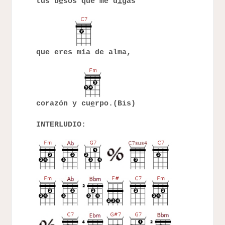
tus b
e
sos que me d
i
gas
que eres m
í
a de alma,
corazón y cu
e
rpo.(Bis)
INTERLUDIO: