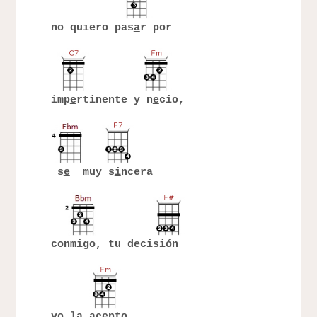
no quiero pas
a
r por
imp
e
rtinente y n
e
cio,
s
e
muy s
i
ncera
conm
i
go, tu decisi
ó
n
yo la ac
e
pto.