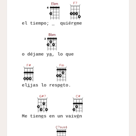
el tiempo;
quiér
e
me
o déjame y
a
, lo que
el
i
jas lo resp
e
to.
Me tien
e
s en un vaiv
é
n