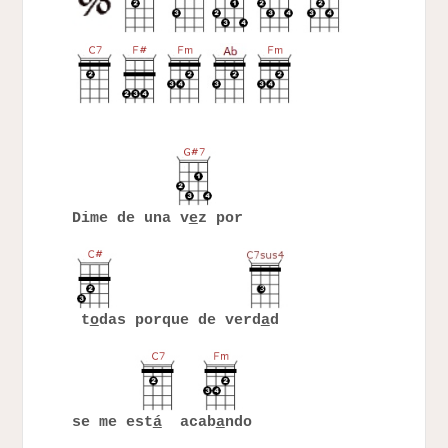
Dime de una v
e
z por
t
o
das porque de verd
a
d
se me est
á
acab
a
ndo