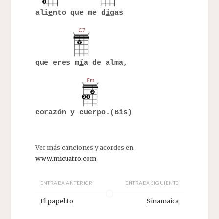
ali
e
nto que me d
i
gas
que eres m
í
a de alma,
corazón y cu
e
rpo.(Bis)
Ver más canciones y acordes en
www.micuatro.com
ENTRADA ANTERIOR
ENTRADA SIGUIENTE
El papelito
Sinamaica