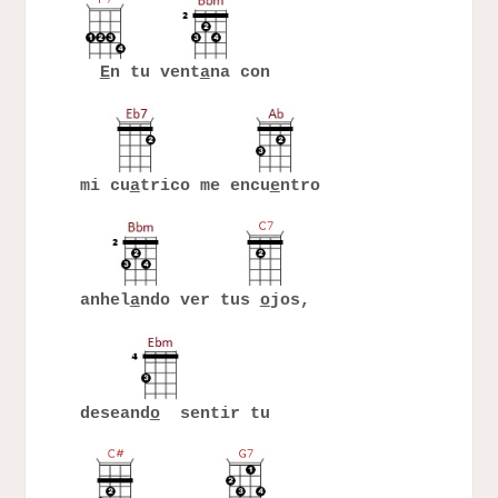
E
n tu vent
a
na con
mi cu
a
trico me encu
e
ntro
anhel
a
ndo ver tus
o
jos,
deseand
o
sentir tu