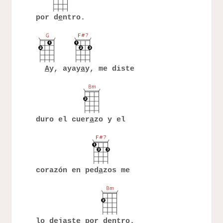
por d
e
ntro.
A
y, ayay
a
y, me diste
duro el cuer
a
zo y el
corazón en ped
a
zos me
lo dejaste por d
e
ntro.