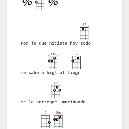
Por lo que hiciste hoy t
o
do
me sabe a hi
e
l al lic
o
r
me le entregu
é
moribundo