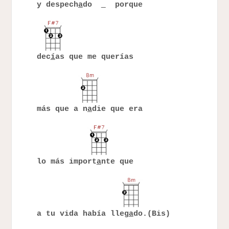
y despech
a
do
porque
dec
í
as que me querías
más que a n
a
die que era
lo más import
a
nte que
a tu vida había lleg
a
do.(Bis)