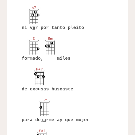
ni v
e
r por tanto pleito
form
a
do,
miles
de exc
u
sas buscaste
para dej
a
rme ay que mujer