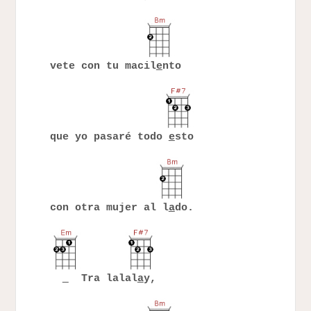
vete con tu macil
e
nto
que yo pasaré todo
e
sto
con otra mujer al l
a
do.
Tra lalal
a
y,