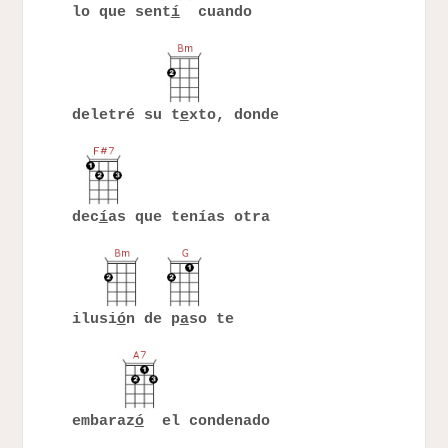
lo que sent
í
cuando
deletré su t
e
xto, donde
dec
í
as que tenías otra
ilusi
ó
n de p
a
so te
embaraz
ó
el condenado