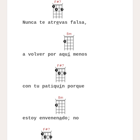
Nunca te atr
e
vas falsa,
a volver por aqu
í
menos
con tu patiqu
í
n porque
estoy envenen
a
do; no