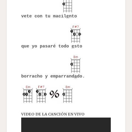
vete con tu macil
e
nto
que yo pasaré todo
e
sto
borracho y emparrand
a
do.
VIDEO DE LA CANCIÓN EN VIVO