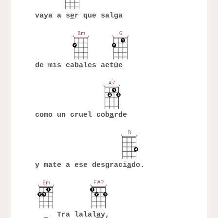
vaya a s
e
r que salga
de mis cab
a
les act
ú
e
como un cruel cob
a
rde
y mate a ese desgraci
a
do.
Tra lalal
a
y,