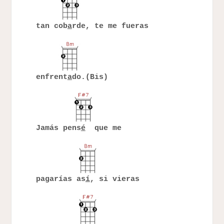
tan cob
a
rde, te me fueras
enfrent
a
do.(Bis)
Jamás pens
é
que me
pagarías as
í
, si vieras