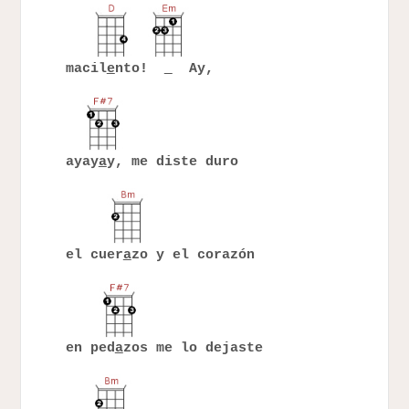
macil
e
nto!
Ay,
ayay
a
y, me diste duro
el cuer
a
zo y el corazón
en ped
a
zos me lo dejaste