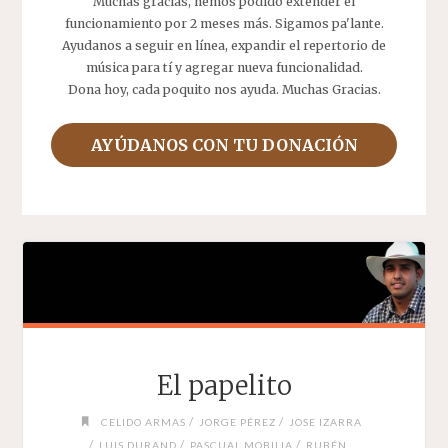
Muchas gracias, hemos podido extender el
funcionamiento por 2 meses más. Sigamos pa'lante.
Ayudanos a seguir en línea, expandir el repertorio de
música para tí y agregar nueva funcionalidad.
Dona hoy, cada poquito nos ayuda. Muchas Gracias.
AYÚDANOS CON TU DONACIÓN
El papelito
/
/
CELIDO ARMAS
JORGE PÉREZ
JOSE IZARRA
/
/
/
LUIS DURAND
PASCUAL MOBILIA
RUBÉN