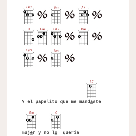
Y el papelito que me mand
a
ste
muj
e
r y no l
o
quería