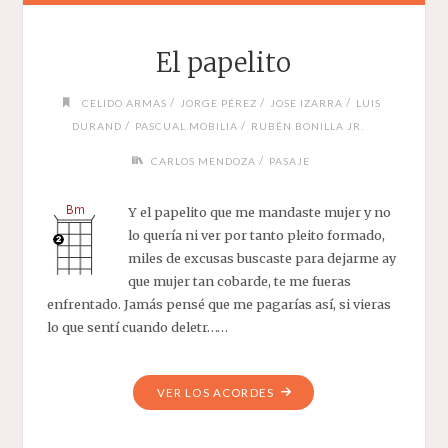
El papelito
/
/
/
CELIDO ARMAS
JORGE PÉREZ
JOSE IZARRA
LUIS
/
/
DURAND
PASCUAL MOBILIA
RUBÉN BONILLA JR.
/
CARLOS MENDOZA
PASAJE
Y el papelito que me mandaste mujer y no
lo quería ni ver por tanto pleito formado,
miles de excusas buscaste para dejarme ay
que mujer tan cobarde, te me fueras
enfrentado. Jamás pensé que me pagarías así, si vieras
lo que sentí cuando deletr……
"EL
VER LOS ACORDES
PAPELITO"